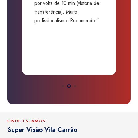
o
por volta de 10 min (vistoria de
c
transferência). Muito
s
profissionalismo. Recomendo.”
b
da
d
O
ONDE ESTAMOS
Super Visão Vila Carrão