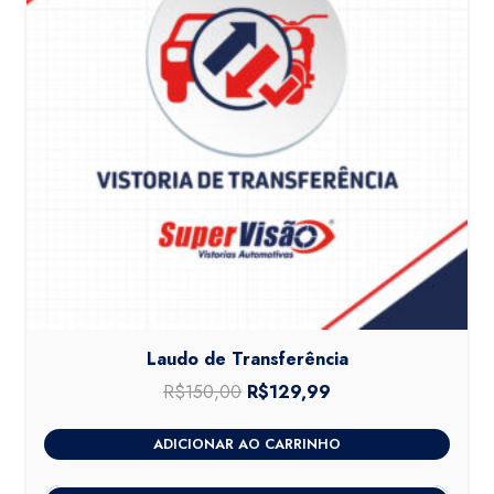
Laudo de Transferência
R$
150,00
O
R$
129,99
O
preço
preço
ADICIONAR AO CARRINHO
original
atual
era:
é: