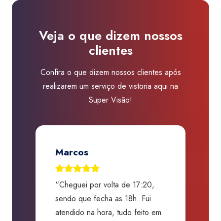
Vila
Carrão
Veja o que dizem nossos
quantidade
clientes
Confira o que dizem nossos clientes após
realizarem um serviço de vistoria aqui na
Super Visão!
Marcos
“Cheguei por volta de 17:20,
“
o,
sendo que fecha as 18h. Fui
G
s,
atendido na hora, tudo feito em
a