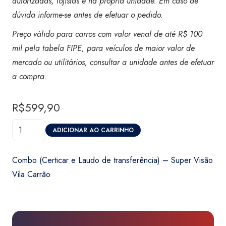
autorizadas, lojistas e na própria unidade. Em caso de
dúvida informe-se antes de efetuar o pedido.
Preço válido para carros com valor venal de até R$ 100
mil pela tabela FIPE, para veículos de maior valor de
mercado ou utilitários, consultar a unidade antes de efetuar
a compra
.
R$
599,90
Combo
ADICIONAR AO CARRINHO
(Certicar
e
Combo (Certicar e Laudo de transferência) – Super Visão
Laudo
Vila Carrão
de
transferência)
-
Super