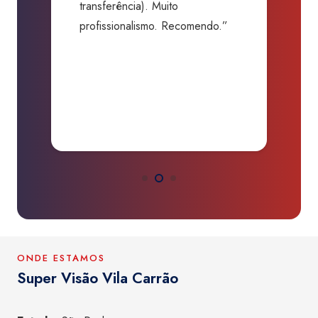
 Muito
segurança nenhuma com uma
mo. Recomendo.”
batida camuflada. Me salvaram
de um grande prejuízo.
Obrigado.”
ONDE ESTAMOS
Super Visão Vila Carrão