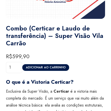
Combo (Certicar e Laudo de
transferência) – Super Visão Vila
Carrão
R$
599,90
Combo
ADICIONAR AO CARRINHO
(Certicar
e
O que é a Vistoria Certicar?
Laudo
Exclusiva da Super Visão, a
Certicar
é a vistoria mais
de
completa do mercado. É um serviço que vai muito além da
transferência)
análise técnica básica: ela avalia as condições estruturais,
-