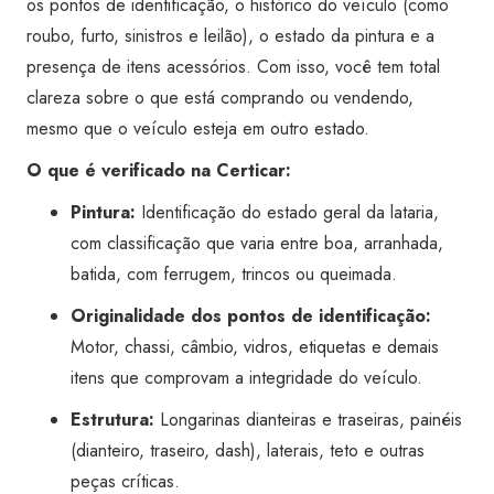
os pontos de identificação, o histórico do veículo (como
Super
roubo, furto, sinistros e leilão), o estado da pintura e a
Visão
presença de itens acessórios. Com isso, você tem total
Vila
clareza sobre o que está comprando ou vendendo,
Carrão
mesmo que o veículo esteja em outro estado.
quantidade
O que é verificado na Certicar:
Pintura:
Identificação do estado geral da lataria,
com classificação que varia entre boa, arranhada,
batida, com ferrugem, trincos ou queimada.
Originalidade dos pontos de identificação:
Motor, chassi, câmbio, vidros, etiquetas e demais
itens que comprovam a integridade do veículo.
Estrutura:
Longarinas dianteiras e traseiras, painéis
(dianteiro, traseiro, dash), laterais, teto e outras
peças críticas.