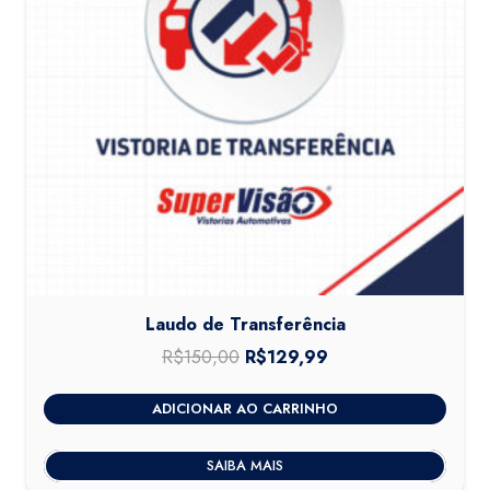
Laudo de Transferência
R$
150,00
O
R$
129,99
O
preço
preço
ADICIONAR AO CARRINHO
original
atual
era:
é:
SAIBA MAIS
R$150,00.
R$129,99.