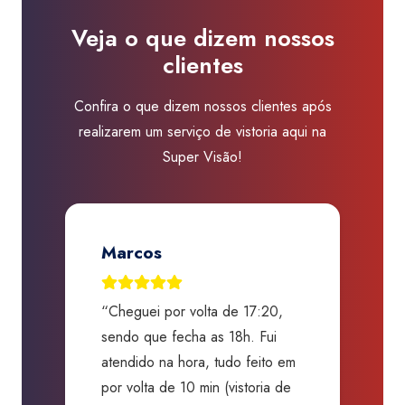
Visão
Veja o que dizem nossos
Vila
clientes
Carrão
quantidade
Confira o que dizem nossos clientes após
realizarem um serviço de vistoria aqui na
Super Visão!
Jose Renato A. Martins
olta de 17:20,
“Excelentes profissionais!
a as 18h. Fui
Graças ao processo criterioso e
ra, tudo feito em
alta qualidade, evitaram que eu
 min (vistoria de
comprasse um carro sem