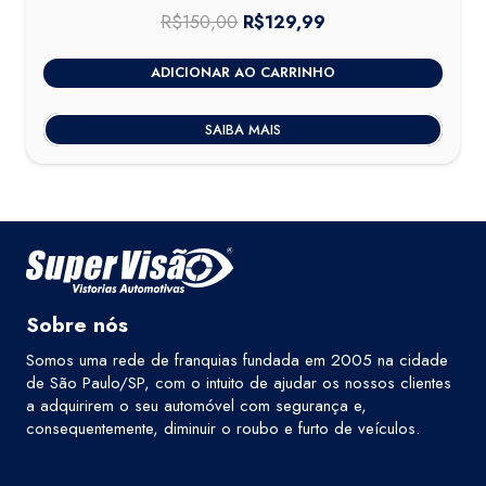
R$
150,00
O
R$
129,99
O
preço
preço
ADICIONAR AO CARRINHO
original
atual
era:
é:
SAIBA MAIS
R$150,00.
R$129,99.
Sobre nós
Somos uma rede de franquias fundada em 2005 na cidade
de São Paulo/SP, com o intuito de ajudar os nossos clientes
a adquirirem o seu automóvel com segurança e,
consequentemente, diminuir o roubo e furto de veículos.