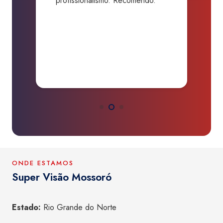
profissionalismo. Recomendo.”
b
da
d
O
ONDE ESTAMOS
Super Visão Mossoró
Estado:
Rio Grande do Norte