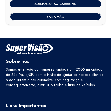
ADICIONAR AO CARRINHO
original
atual
era:
é:
SAIBA MAIS
R$400,00.
R$379,00.
Sobre nós
Somos uma rede de franquias fundada em 2005 na cidade
de São Paulo/SP, com o intuito de ajudar os nossos clientes
a adquirirem o seu automóvel com segurança e,
consequentemente, diminuir o roubo e furto de veículos.
Links Importantes