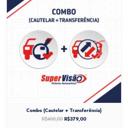
Combo (Cautelar + Transferência)
R$
400,00
O
R$
379,00
O
preço
preço