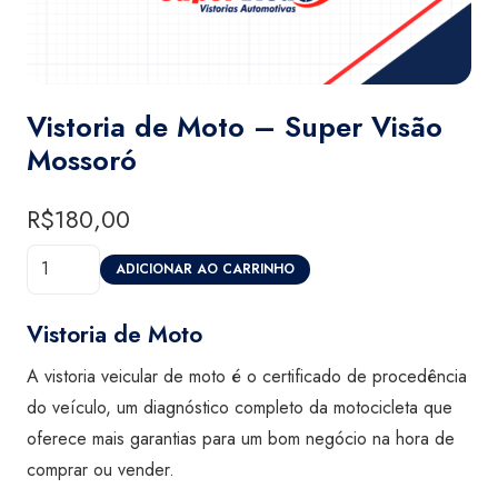
Vistoria de Moto – Super Visão
Mossoró
R$
180,00
Vistoria
ADICIONAR AO CARRINHO
de
Moto
Vistoria de Moto
-
A vistoria veicular de moto é o certificado de procedência
Super
do veículo, um diagnóstico completo da motocicleta que
Visão
oferece mais garantias para um bom negócio na hora de
Mossoró
comprar ou vender.
quantidade