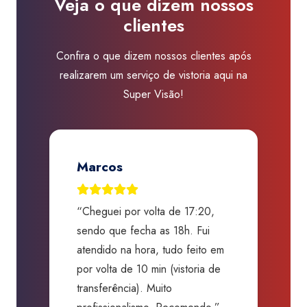
Veja o que dizem nossos
clientes
Confira o que dizem nossos clientes após
realizarem um serviço de vistoria aqui na
Super Visão!
Marcos
“Cheguei por volta de 17:20,
“
o,
sendo que fecha as 18h. Fui
G
s,
atendido na hora, tudo feito em
a
o
por volta de 10 min (vistoria de
c
transferência). Muito
s