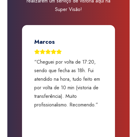
realizarem um serviço de vistoria aqui na
Super Visão!
Marcos
“Cheguei por volta de 17:20,
“
o,
sendo que fecha as 18h. Fui
G
s,
atendido na hora, tudo feito em
a
o
por volta de 10 min (vistoria de
c
transferência). Muito
s
profissionalismo. Recomendo.”
b
da
d
O