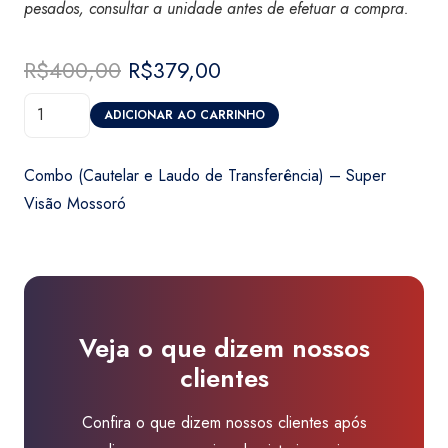
pesados, consultar a unidade antes de efetuar a compra.
R$
400,00
O
R$
379,00
O
preço
preço
Combo
original
atual
ADICIONAR AO CARRINHO
(Cautelar
era:
é:
e
R$400,00.
R$379,00.
Combo (Cautelar e Laudo de Transferência) – Super
Laudo
Visão Mossoró
de
Transferência)
-
Super
Visão
Veja o que dizem nossos
Mossoró
clientes
quantidade
Confira o que dizem nossos clientes após