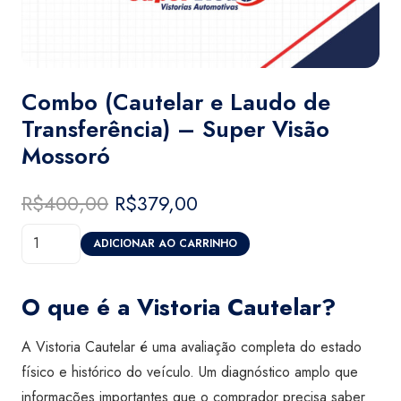
Combo (Cautelar e Laudo de
Transferência) – Super Visão
Mossoró
R$
400,00
O
R$
379,00
O
preço
preço
Combo
original
atual
ADICIONAR AO CARRINHO
(Cautelar
era:
é:
e
R$400,00.
R$379,00.
O que é a Vistoria Cautelar?
Laudo
de
A Vistoria Cautelar é uma avaliação completa do estado
Transferência)
físico e histórico do veículo. Um diagnóstico amplo que
-
informações importantes que o comprador precisa saber