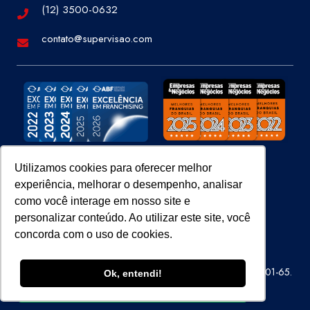
(12) 3500-0632
contato@supervisao.com
Utilizamos cookies para oferecer melhor
experiência, melhorar o desempenho, analisar
Site 100% Seguro
como você interage em nosso site e
personalizar conteúdo. Ao utilizar este site, você
concorda com o uso de cookies.
Super Visão Perícias e Vistorias Ltda – CNPJ 07.686.414/0001-65.
Ok, entendi!
Todos os direitos reservados.
ENTRE EM CONTATO