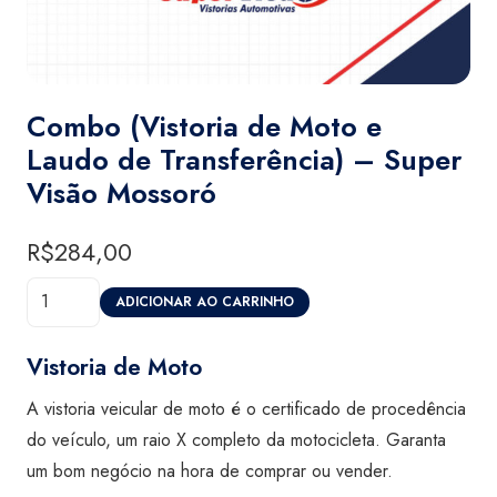
Combo (Vistoria de Moto e
Laudo de Transferência) – Super
Visão Mossoró
R$
284,00
Combo
ADICIONAR AO CARRINHO
(Vistoria
de
Vistoria de Moto
Moto
A vistoria veicular de moto é o certificado de procedência
e
do veículo, um raio X completo da motocicleta. Garanta
Laudo
um bom negócio na hora de comprar ou vender.
de