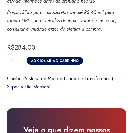
dúvida informe-se antes de efetuar o pedido.
Preço válido para motocicletas de até R$ 40 mil pela
tabela FIPE, para veículos de maior valor de mercado,
consultar a unidade antes de efetuar a compra.
R$
284,00
Combo
ADICIONAR AO CARRINHO
(Vistoria
de
Combo (Vistoria de Moto e Laudo de Transferência) –
Moto
Super Visão Mossoró
e
Laudo
de
Transferência)
-
Veja o que dizem nossos
Super