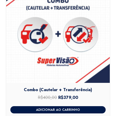
Combo (Cautelar + Transferência)
R$
400,00
O
R$
379,00
O
preço
preço
ADICIONAR AO CARRINHO
original
atual