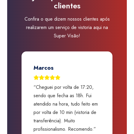
clientes
Visão
Mossoró
Confira o que dizem nossos clientes após
quantidade
realizarem um serviço de vistoria aqui na
Super Visão!
Marcos
“Cheguei por volta de 17:20,
“
o,
sendo que fecha as 18h. Fui
G
s,
atendido na hora, tudo feito em
a
o
por volta de 10 min (vistoria de
c
transferência). Muito
s
profissionalismo. Recomendo.”
b