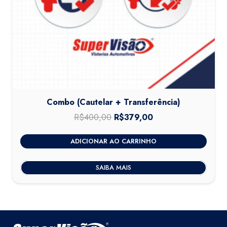
Combo (Cautelar + Transferência)
R$
400,00
O
R$
379,00
O
preço
preço
ADICIONAR AO CARRINHO
original
atual
era:
é:
SAIBA MAIS
R$400,00.
R$379,00.