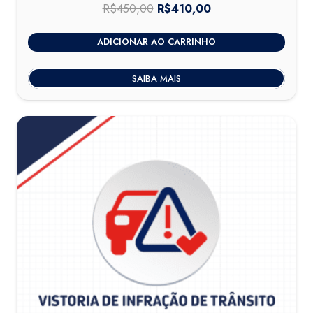
R$
450,00
O
R$
410,00
O
preço
preço
ADICIONAR AO CARRINHO
original
atual
era:
é:
SAIBA MAIS
R$450,00.
R$410,00.