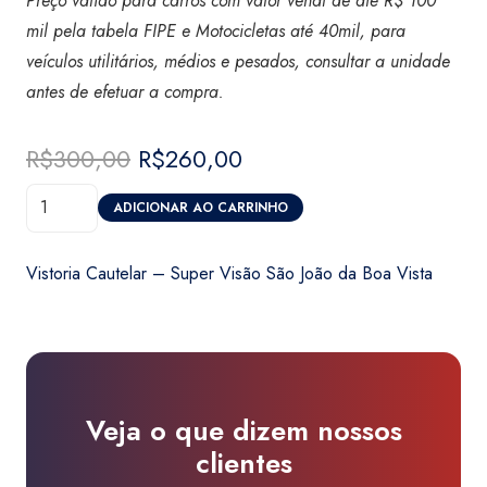
Preço válido para carros com valor venal de até R$ 100
mil pela tabela FIPE e Motocicletas até 40mil, para
veículos utilitários, médios e pesados, consultar a unidade
antes de efetuar a compra.
R$
300,00
O
R$
260,00
O
preço
preço
Vistoria
original
atual
ADICIONAR AO CARRINHO
Cautelar
era:
é:
-
R$300,00.
R$260,00.
Vistoria Cautelar – Super Visão São João da Boa Vista
Super
Visão
São
João
da
Veja o que dizem nossos
Boa
clientes
Vista