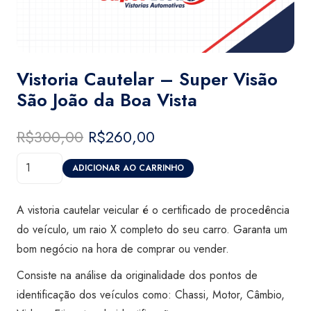
Vistoria Cautelar – Super Visão
São João da Boa Vista
R$
300,00
O
R$
260,00
O
preço
preço
Vistoria
original
atual
ADICIONAR AO CARRINHO
Cautelar
era:
é:
-
R$300,00.
R$260,00.
A vistoria cautelar veicular é o certificado de procedência
Super
do veículo, um raio X completo do seu carro. Garanta um
Visão
bom negócio na hora de comprar ou vender.
São
Consiste na análise da originalidade dos pontos de
João
identificação dos veículos como: Chassi, Motor, Câmbio,
da