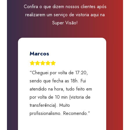
quantidade
Confira o que dizem nossos clientes após
realizarem um serviço de vistoria aqui na
Super Visão!
Jose Renato A. Martins
“Excelentes profissionais!
“
Graças ao processo criterioso e
t
m
alta qualidade, evitaram que eu
a
comprasse um carro sem
p
segurança nenhuma com uma
f
batida camuflada. Me salvaram
m
de um grande prejuízo.
D
Obrigado.”
B