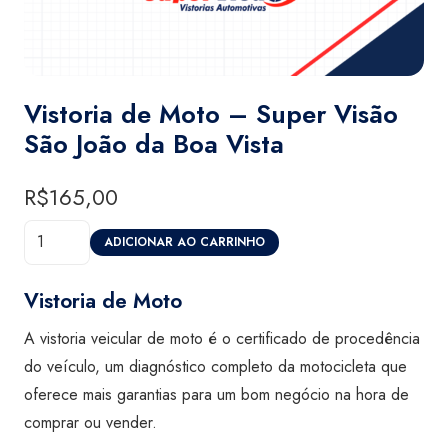
Vistoria de Moto – Super Visão
São João da Boa Vista
R$
165,00
Vistoria
ADICIONAR AO CARRINHO
de
Moto
Vistoria de Moto
-
A vistoria veicular de moto é o certificado de procedência
Super
do veículo, um diagnóstico completo da motocicleta que
Visão
oferece mais garantias para um bom negócio na hora de
São
comprar ou vender.
João