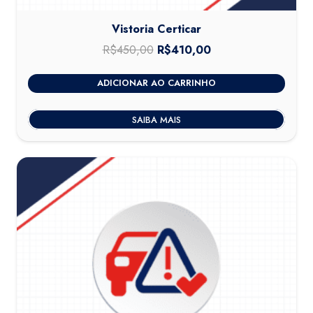
Vistoria Certicar
R$
450,00
O
R$
410,00
O
preço
preço
ADICIONAR AO CARRINHO
original
atual
era:
é:
SAIBA MAIS
R$450,00.
R$410,00.