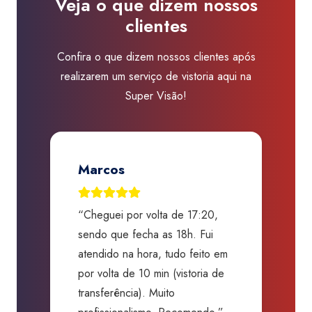
Veja o que dizem nossos
da
clientes
Boa
Vista
Confira o que dizem nossos clientes após
quantidade
realizarem um serviço de vistoria aqui na
Super Visão!
Marcos
“Cheguei por volta de 17:20,
“
o,
sendo que fecha as 18h. Fui
G
s,
atendido na hora, tudo feito em
a
o
por volta de 10 min (vistoria de
c
transferência). Muito
s