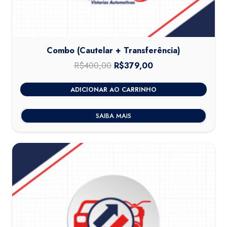
Combo (Cautelar + Transferência)
R$
400,00
O
R$
379,00
O
preço
preço
ADICIONAR AO CARRINHO
original
atual
era:
é:
SAIBA MAIS
R$400,00.
R$379,00.