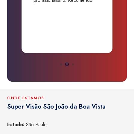
profissionalismo. Recomendo.”
b
da
d
O
ONDE ESTAMOS
Super Visão São João da Boa Vista
Estado:
São Paulo