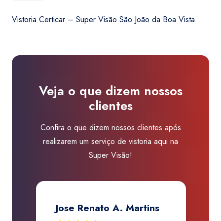
era:
é:
-
R$450,00.
R$410,00.
Vistoria Certicar – Super Visão São João da Boa Vista
Super
Visão
São
João
da
Veja o que dizem nossos
Boa
clientes
Vista
quantidade
Confira o que dizem nossos clientes após
realizarem um serviço de vistoria aqui na
Super Visão!
Jose Renato A. Martins