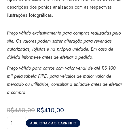
descrições dos pontos analisados com as respectivas
ilustrações fotográficas.
Preço válido exclusivamente para compras realizadas pelo
site. Os valores podem sofrer alteração para revendas
autorizadas, lojistas e na própria unidade. Em caso de
dúvida informe-se antes de efetuar o pedido.
Preço válido para carros com valor venal de até R$ 100
mil pela tabela FIPE, para veículos de maior valor de
mercado ou utilitários, consultar a unidade antes de efetuar
a compra
.
R$
450,00
O
R$
410,00
O
preço
preço
Vistoria
original
atual
ADICIONAR AO CARRINHO
Certicar