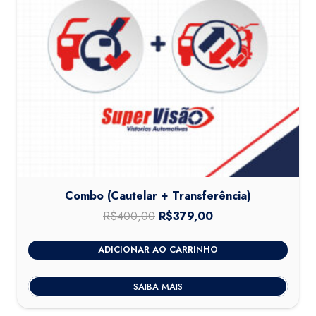
Combo (Cautelar + Transferência)
R$
400,00
O
R$
379,00
O
preço
preço
ADICIONAR AO CARRINHO
original
atual
era:
é:
SAIBA MAIS
R$400,00.
R$379,00.