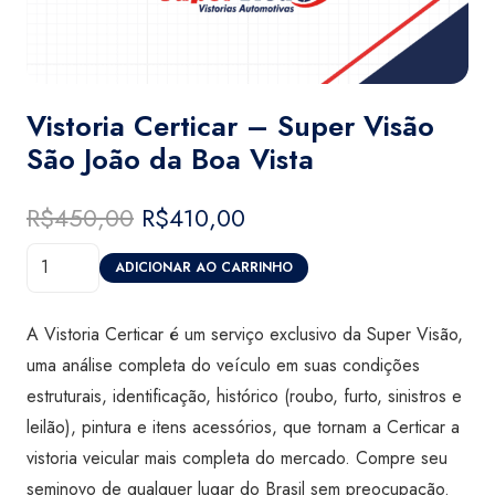
Vistoria Certicar – Super Visão
São João da Boa Vista
R$
450,00
O
R$
410,00
O
preço
preço
Vistoria
original
atual
ADICIONAR AO CARRINHO
Certicar
era:
é:
-
R$450,00.
R$410,00.
A Vistoria Certicar é um serviço exclusivo da Super Visão,
Super
uma análise completa do veículo em suas condições
Visão
estruturais, identificação, histórico (roubo, furto, sinistros e
São
leilão), pintura e itens acessórios, que tornam a Certicar a
João
vistoria veicular mais completa do mercado. Compre seu
da
seminovo de qualquer lugar do Brasil sem preocupação.