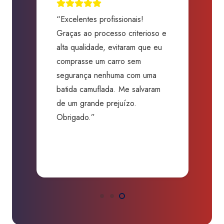
“Excelentes profissionais!
“
Graças ao processo criterioso e
t
m
alta qualidade, evitaram que eu
a
comprasse um carro sem
p
segurança nenhuma com uma
f
batida camuflada. Me salvaram
m
de um grande prejuízo.
D
Obrigado.”
B
P
a