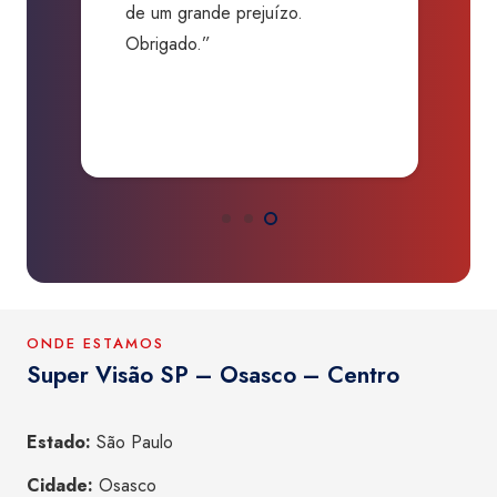
de um grande prejuízo.
D
Obrigado.”
B
P
a
ONDE ESTAMOS
Super Visão SP – Osasco – Centro
Estado:
São Paulo
Cidade:
Osasco