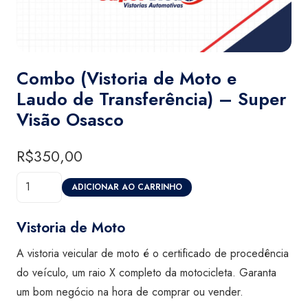
Combo (Vistoria de Moto e
Laudo de Transferência) – Super
Visão Osasco
R$
350,00
Combo
ADICIONAR AO CARRINHO
(Vistoria
de
Vistoria de Moto
Moto
A vistoria veicular de moto é o certificado de procedência
e
do veículo, um raio X completo da motocicleta. Garanta
Laudo
um bom negócio na hora de comprar ou vender.
de