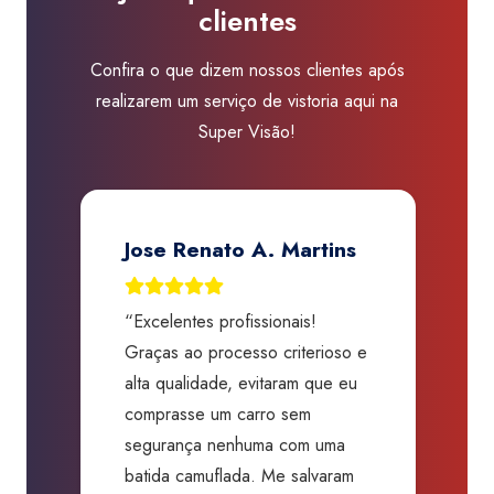
clientes
Visão
Osasco
Confira o que dizem nossos clientes após
quantidade
realizarem um serviço de vistoria aqui na
Super Visão!
Jose Renato A. Martins
“Excelentes profissionais!
“
Graças ao processo criterioso e
t
m
alta qualidade, evitaram que eu
a
comprasse um carro sem
p
segurança nenhuma com uma
f
batida camuflada. Me salvaram
m