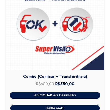
Combo (Certicar + Transferência)
R$
600,00
O
R$
550,00
O
preço
preço
ADICIONAR AO CARRINHO
original
atual
era:
é:
SAIBA MAIS