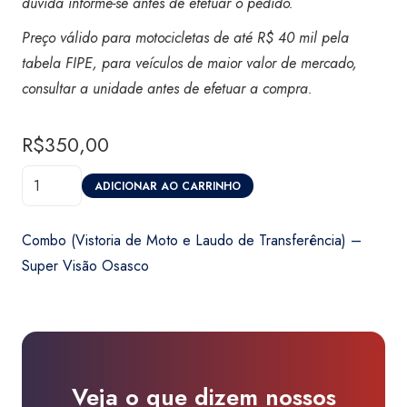
dúvida informe-se antes de efetuar o pedido.
Preço válido para motocicletas de até R$ 40 mil pela
tabela FIPE, para veículos de maior valor de mercado,
consultar a unidade antes de efetuar a compra.
R$
350,00
Combo
ADICIONAR AO CARRINHO
(Vistoria
de
Combo (Vistoria de Moto e Laudo de Transferência) –
Moto
Super Visão Osasco
e
Laudo
de
Transferência)
-
Veja o que dizem nossos
Super