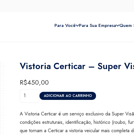
Para Você
Para Sua Empresa
Quem 
Vistoria Certicar – Super V
R$
450,00
Vistoria
ADICIONAR AO CARRINHO
Certicar
-
A Vistoria Certicar é um serviço exclusivo da Super Vi
Super
condições estruturais, identificação, histórico (roubo, furt
Visão
que tornam a Certicar a vistoria veicular mais comple