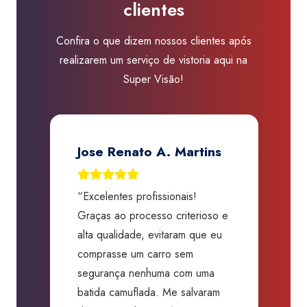
clientes
Confira o que dizem nossos clientes após
realizarem um serviço de vistoria aqui na
Super Visão!
Priscila Lamarca
“Experiência excelente, só
“
e
tenho a agradecer toda atenção,
s
agilidade, sem palavras, rápidos,
a
prestativos, atenciosos. O laudo
p
fica pronto muito rápido, indico
t
mil vezes, além do preço justo.
p