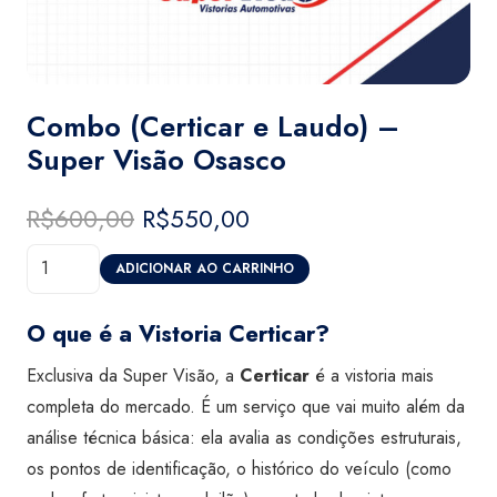
Combo (Certicar e Laudo) –
Super Visão Osasco
R$
600,00
O
R$
550,00
O
preço
preço
Combo
original
atual
ADICIONAR AO CARRINHO
(Certicar
era:
é:
e
R$600,00.
R$550,00.
O que é a Vistoria Certicar?
Laudo)
Exclusiva da Super Visão, a
Certicar
é a vistoria mais
-
completa do mercado. É um serviço que vai muito além da
Super
análise técnica básica: ela avalia as condições estruturais,
Visão
os pontos de identificação, o histórico do veículo (como
Osasco