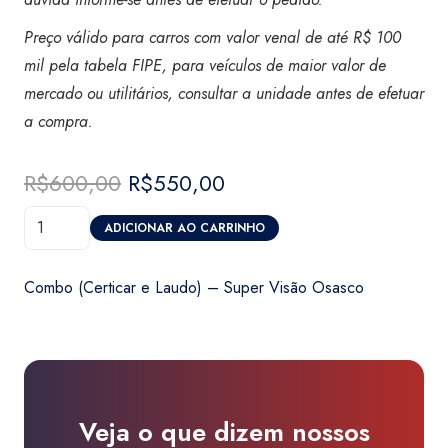
Preço válido para carros com valor venal de até R$ 100
mil pela tabela FIPE, para veículos de maior valor de
mercado ou utilitários, consultar a unidade antes de efetuar
a compra
.
R$
600,00
O
R$
550,00
O
preço
preço
Combo
original
atual
ADICIONAR AO CARRINHO
(Certicar
era:
é:
e
R$600,00.
R$550,00.
Combo (Certicar e Laudo) – Super Visão Osasco
Laudo)
-
Super
Visão
Osasco
Veja o que dizem nossos
quantidade