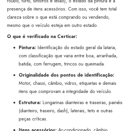
roubo, furto, sinistros e leilão), o estado da pintura e a
quantidade
presença de itens acessórios. Com isso, você tem total
clareza sobre o que está comprando ou vendendo,
mesmo que o veículo esteja em outro estado.
O que é verificado na Certicar:
Pintura:
Identificação do estado geral da lataria,
com classificação que varia entre boa, arranhada,
batida, com ferrugem, trincos ou queimada.
Originalidade dos pontos de identificação:
Motor, chassi, câmbio, vidros, etiquetas e demais
itens que comprovam a integridade do veículo.
Estrutura:
Longarinas dianteiras e traseiras, painéis
(dianteiro, traseiro, dash), laterais, teto e outras
peças críticas.
Itens acessórios:
Ar-condicionado, câmbio