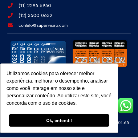
(11) 2295-5950
(12) 3500-0632
contato@supervisao.com
Utilizamos cookies para oferecer melhor
experiência, melhorar o desempenho, analisar
Site 100% Seguro
como você interage em nosso site e
personalizar conteúdo. Ao utilizar este site, você
concorda com o uso de cookies.
Ok, entendi!
Super Visão Perícias e Vistorias Ltda – CNPJ 07.686.414/0001-65.
Todos os direitos reservados.