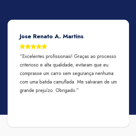
Priscila Lamarca
“Experiência excelente, só tenho a agradecer
toda atenção, agilidade, sem palavras, rápidos,
prestativos, atenciosos. O laudo fica pronto
muito rápido, indico mil vezes, além do preço
justo. Destaque para o atendimento da Bia e
Kadu, maravilhosos. Podem ir sem dúvida, vão
amar!”