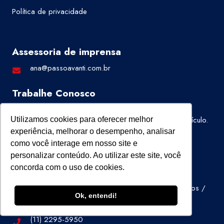
Política de privacidade
Assessoria de imprensa
ana@passoavanti.com.br
Trabalhe Conosco
Quer trabalhar na Super Visão?
Clique aqui
,
preencha o formulário e envie o seu currículo.
Utilizamos cookies para oferecer melhor
experiência, melhorar o desempenho, analisar
como você interage em nosso site e
personalizar conteúdo. Ao utilizar este site, você
Fale Conosco
concorda com o uso de cookies.
Av. Cassiano Ricardo, 601 Cj 72
Parque Residencial Aquarius, São José dos Campos /
Ok, entendi!
SP – 12246-870
(11) 2295-5950