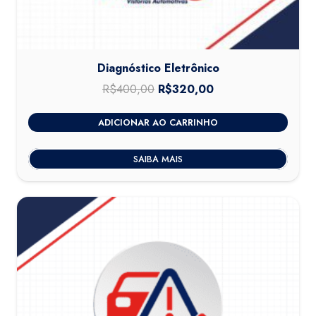
Diagnóstico Eletrônico
R$
400,00
O
R$
320,00
O
preço
preço
ADICIONAR AO CARRINHO
original
atual
era:
é:
SAIBA MAIS
R$400,00.
R$320,00.