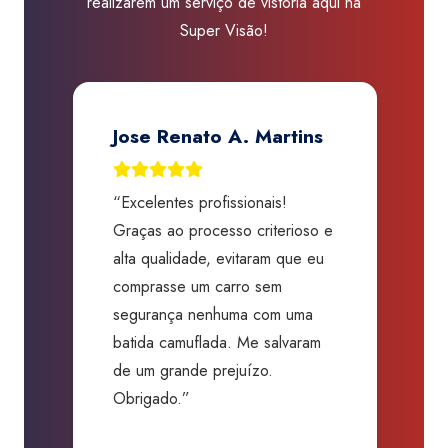
realizarem um serviço de vistoria aqui na
Super Visão!
Jose Renato A. Martins
“Excelentes profissionais!
“
Graças ao processo criterioso e
t
m
alta qualidade, evitaram que eu
a
comprasse um carro sem
p
segurança nenhuma com uma
f
batida camuflada. Me salvaram
m
de um grande prejuízo.
D
Obrigado.”
B
P