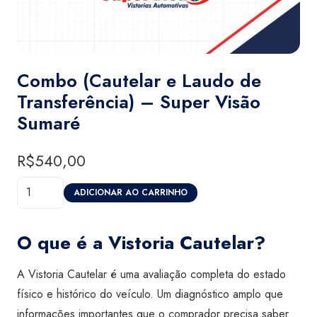
Combo (Cautelar e Laudo de
Transferência) – Super Visão
Sumaré
R$
540,00
Combo
ADICIONAR AO CARRINHO
(Cautelar
e
O que é a Vistoria Cautelar?
Laudo
de
A Vistoria Cautelar é uma avaliação completa do estado
Transferência)
físico e histórico do veículo. Um diagnóstico amplo que
-
informações importantes que o comprador precisa saber