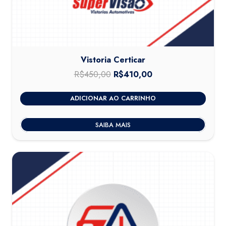
Vistoria Certicar
R$
450,00
O
R$
410,00
O
preço
preço
ADICIONAR AO CARRINHO
original
atual
era:
é:
SAIBA MAIS
R$450,00.
R$410,00.