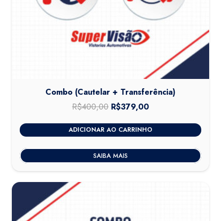
Combo (Cautelar + Transferência)
R$
400,00
O
R$
379,00
O
preço
preço
ADICIONAR AO CARRINHO
original
atual
era:
é:
SAIBA MAIS
R$400,00.
R$379,00.