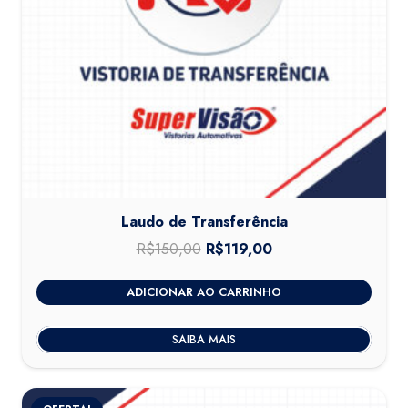
Laudo de Transferência
R$
150,00
O
R$
119,00
O
preço
preço
ADICIONAR AO CARRINHO
original
atual
era:
é:
SAIBA MAIS
R$150,00.
R$119,00.