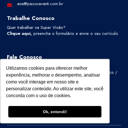
ana@passoavanti.com.br
Trabalhe Conosco
Quer trabalhar na Super Visão?
Clique aqui
,
preencha o formulário e envie o seu currículo.
Fale Conosco
Av. Cassiano Ricardo, 601 Cj 72
Utilizamos cookies para oferecer melhor
Parque Residencial Aquarius, São José dos Campos /
experiência, melhorar o desempenho, analisar
SP – 12246-870
como você interage em nosso site e
personalizar conteúdo. Ao utilizar este site, você
(11) 2295-5950
concorda com o uso de cookies.
(12) 3500-0632
Ok, entendi!
contato@supervisao.com