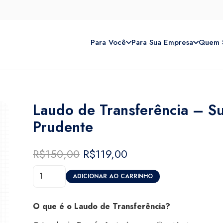
Para Você
Para Sua Empresa
Quem 
Laudo de Transferência – S
Prudente
R$
150,00
O
R$
119,00
O
preço
preço
Laudo
original
atual
ADICIONAR AO CARRINHO
de
era:
é:
Transferência
R$150,00.
R$119,00.
O que é o Laudo de Transferência?
-