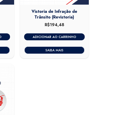
Vistoria de Infração de
Trânsito (Revistoria)
O
R$
194,48
preço
atual
O
ADICIONAR AO CARRINHO
é:
.
R$410,00.
SAIBA MAIS