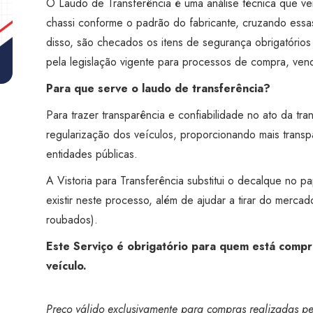
O Laudo de Transferência é uma análise técnica que ve
Super
chassi conforme o padrão do fabricante, cruzando essa
Visão
disso, são checados os itens de segurança obrigatório
Presidente
pela legislação vigente para processos de compra, vend
Prudente
quantidade
Para que serve o laudo de transferência?
Para trazer transparência e confiabilidade no ato da tra
regularização dos veículos, proporcionando mais trans
entidades públicas.
A Vistoria para Transferência substitui o decalque no p
existir neste processo, além de ajudar a tirar do merca
roubados).
Este Serviço é obrigatório para quem está compr
veículo.
Preço válido exclusivamente para compras realizadas pel