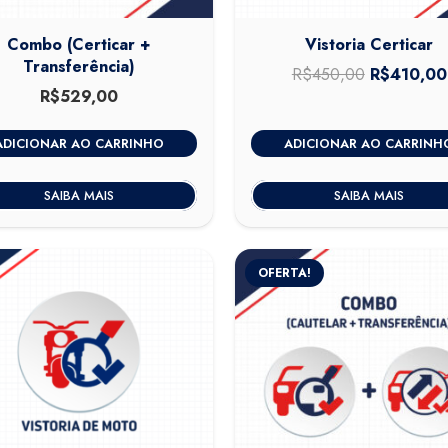
Combo (Certicar +
Vistoria Certicar
Transferência)
R$
450,00
O
R$
410,00
R$
529,00
preço
original
ADICIONAR AO CARRINHO
ADICIONAR AO CARRINH
era:
R$450,00
SAIBA MAIS
SAIBA MAIS
OFERTA!