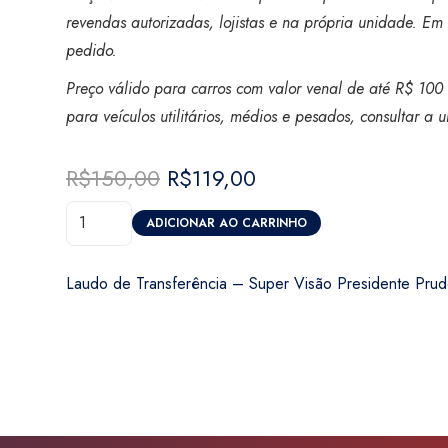
revendas autorizadas, lojistas e na própria unidade. Em 
pedido.
Preço válido para carros com valor venal de até R$ 100 
para veículos utilitários, médios e pesados, consultar a
R$
150,00
O
R$
119,00
O
preço
preço
Laudo
original
atual
ADICIONAR AO CARRINHO
de
era:
é:
Transferência
R$150,00.
R$119,00.
Laudo de Transferência – Super Visão Presidente Prud
-
Super
Visão
Presidente
Prudente
quantidade