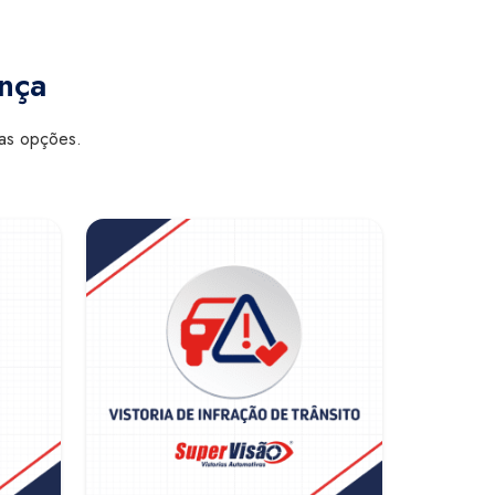
ança
sas opções.