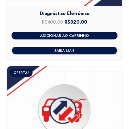
Diagnóstico Eletrônico
R$
400,00
O
R$
320,00
O
preço
preço
ADICIONAR AO CARRINHO
original
atual
era:
é:
SAIBA MAIS
R$400,00.
R$320,00.
OFERTA!