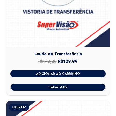
Laudo de Transferência
R$
150,00
O
R$
129,99
O
preço
preço
ADICIONAR AO CARRINHO
original
atual
era:
é:
SAIBA MAIS
R$150,00.
R$129,99.
OFERTA!