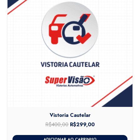
Vistoria Cautelar
R$
400,00
O
R$
299,00
O
preço
preço
ADICIONAR AO CARRINHO