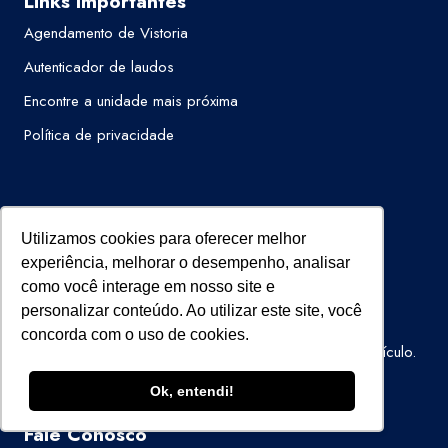
Links Importantes
Agendamento de Vistoria
Autenticador de laudos
Encontre a unidade mais próxima
Política de privacidade
Assessoria de imprensa
Utilizamos cookies para oferecer melhor
ana@passoavanti.com.br
experiência, melhorar o desempenho, analisar
como você interage em nosso site e
Trabalhe Conosco
personalizar conteúdo. Ao utilizar este site, você
Quer trabalhar na Super Visão?
concorda com o uso de cookies.
Clique aqui
,
preencha o formulário e envie o seu currículo.
Ok, entendi!
Fale Conosco