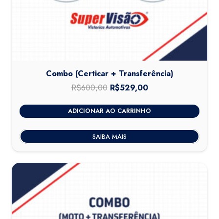
Combo (Certicar + Transferência)
R$
600,00
O
R$
529,00
O
preço
preço
ADICIONAR AO CARRINHO
original
atual
era:
é:
SAIBA MAIS
R$600,00.
R$529,00.