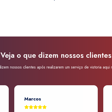
Super
Visão
Penha
quantidade
Veja o que dizem nossos clientes
izem nossos clientes após realizarem um serviço de vistoria aqui
Marcos