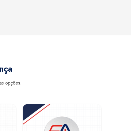
ança
sas opções.