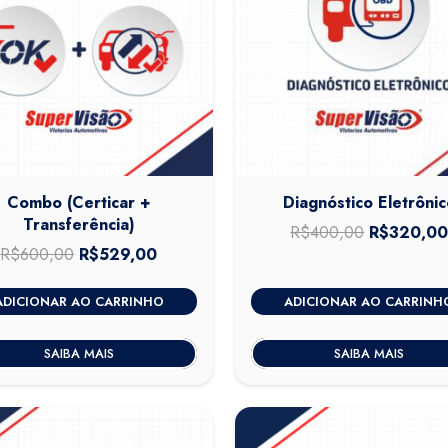
Combo (Certicar +
Diagnóstico Eletrônic
Transferência)
R$
400,00
O
R$
320,0
R$
600,00
O
R$
529,00
O
preço
preço
preço
original
ADICIONAR AO CARRINHO
ADICIONAR AO CARRINH
original
atual
era:
era:
é:
R$400,00
SAIBA MAIS
SAIBA MAIS
R$600,00.
R$529,00.