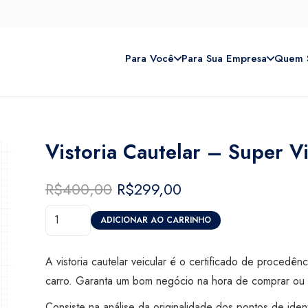
Para Você
Para Sua Empresa
Quem 
Vistoria Cautelar – Super V
R$
400,00
O
R$
299,00
O
preço
preço
Vistoria
original
atual
ADICIONAR AO CARRINHO
Cautelar
era:
é:
-
R$400,00.
R$299,00.
A vistoria cautelar veicular é o certificado de procedên
Super
carro. Garanta um bom negócio na hora de comprar ou 
Visão
Consiste na análise da originalidade dos pontos de iden