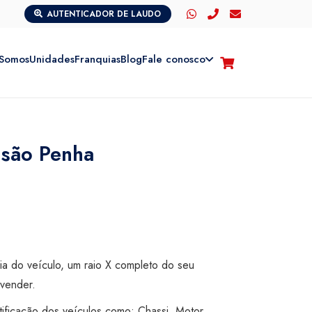
AUTENTICADOR DE LAUDO
Somos
Unidades
Franquias
Blog
Fale conosco
isão Penha
cia do veículo, um raio X completo do seu
vender.
tificação dos veículos como: Chassi, Motor,