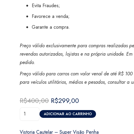
Evita Fraudes;
Favorece a venda;
Garante a compra.
Preço válido exclusivamente para compras realizadas pel
revendas autorizadas, lojistas e na própria unidade. Em 
pedido.
Preço válido para carros com valor venal de até R$ 100 
para veículos utilitários, médios e pesados, consultar a
R$
400,00
O
R$
299,00
O
preço
preço
Vistoria
original
atual
ADICIONAR AO CARRINHO
Cautelar
era:
é:
-
R$400,00.
R$299,00.
Vistoria Cautelar – Super Visão Penha