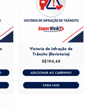
o
Vistoria de Infração de
Trânsito (Revistoria)
0
O
R$
194,48
preço
atual
O
ADICIONAR AO CARRINHO
é:
.
R$320,00.
SAIBA MAIS