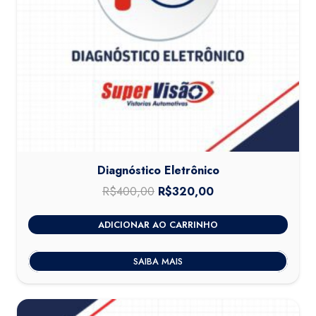
Diagnóstico Eletrônico
R$
400,00
O
R$
320,00
O
preço
preço
ADICIONAR AO CARRINHO
original
atual
era:
é:
SAIBA MAIS
R$400,00.
R$320,00.