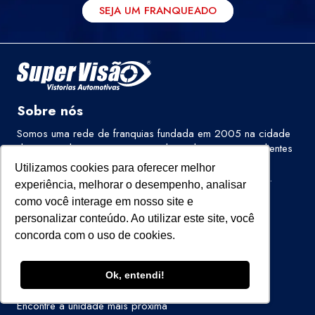
SEJA UM FRANQUEADO
Sobre nós
Somos uma rede de franquias fundada em 2005 na cidade
de São Paulo/SP, com o intuito de ajudar os nossos clientes
a adquirirem o seu automóvel com segurança e,
Utilizamos cookies para oferecer melhor
consequentemente, diminuir o roubo e furto de veículos.
experiência, melhorar o desempenho, analisar
como você interage em nosso site e
personalizar conteúdo. Ao utilizar este site, você
Links Importantes
concorda com o uso de cookies.
Agendamento de Vistoria
Ok, entendi!
Autenticador de laudos
Encontre a unidade mais próxima