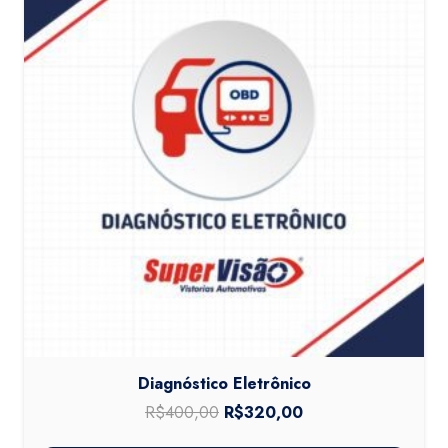
Diagnóstico Eletrônico
R$
400,00
O
R$
320,00
O
preço
preço