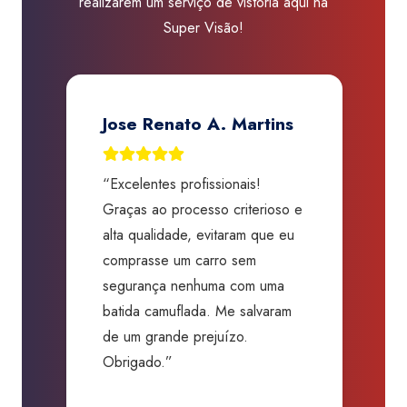
realizarem um serviço de vistoria aqui na
Super Visão!
Jose Renato A. Martins
“Excelentes profissionais!
“
Graças ao processo criterioso e
t
m
alta qualidade, evitaram que eu
a
comprasse um carro sem
p
segurança nenhuma com uma
f
batida camuflada. Me salvaram
m
de um grande prejuízo.
D
Obrigado.”
B
P