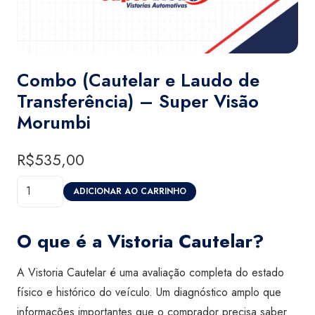
Combo (Cautelar e Laudo de
Transferência) – Super Visão
Morumbi
R$
535,00
Combo
ADICIONAR AO CARRINHO
(Cautelar
e
O que é a Vistoria Cautelar?
Laudo
de
A Vistoria Cautelar é uma avaliação completa do estado
Transferência)
físico e histórico do veículo. Um diagnóstico amplo que
-
informações importantes que o comprador precisa saber