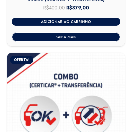
R$
400,00
O
R$
379,00
O
preço
preço
ADICIONAR AO CARRINHO
original
atual
era:
é:
SAIBA MAIS
R$400,00.
R$379,00.
OFERTA!