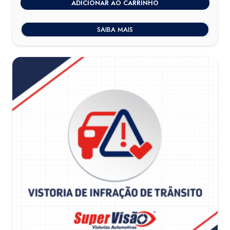
ADICIONAR AO CARRINHO
original
atual
era:
é:
SAIBA MAIS
R$450,00.
R$410,00.