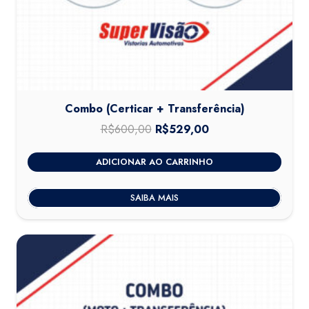
Combo (Certicar + Transferência)
R$
600,00
O
R$
529,00
O
preço
preço
ADICIONAR AO CARRINHO
original
atual
era:
é:
SAIBA MAIS
R$600,00.
R$529,00.