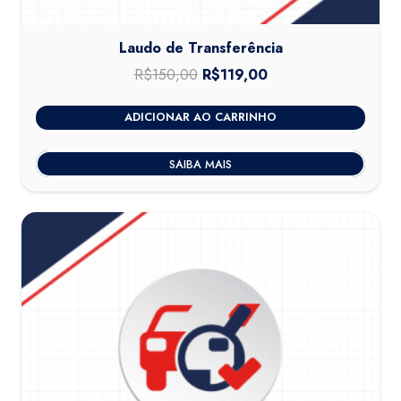
Laudo de Transferência
R$
150,00
O
R$
119,00
O
preço
preço
ADICIONAR AO CARRINHO
original
atual
era:
é:
SAIBA MAIS
R$150,00.
R$119,00.