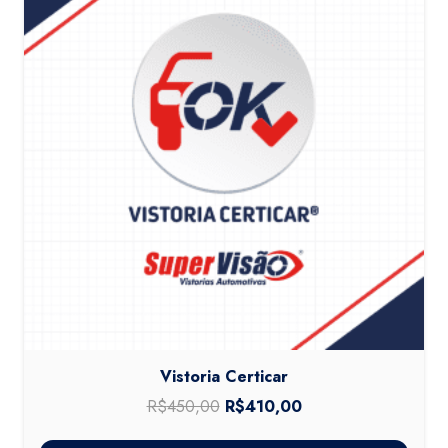
Vistoria Certicar
R$
450,00
O
R$
410,00
O
preço
preço