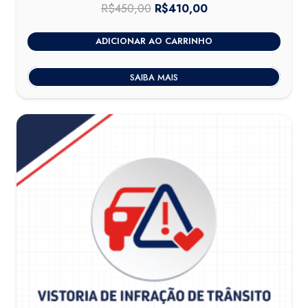
R$
450,00
O
R$
410,00
O
preço
preço
ADICIONAR AO CARRINHO
original
atual
era:
é:
SAIBA MAIS
R$450,00.
R$410,00.