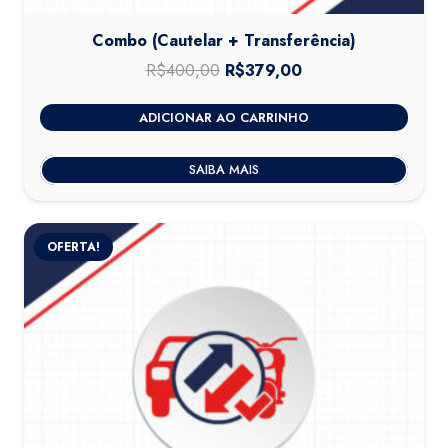
Combo (Cautelar + Transferência)
R$
400,00
O
R$
379,00
O
preço
preço
ADICIONAR AO CARRINHO
original
atual
era:
é:
SAIBA MAIS
R$400,00.
R$379,00.
OFERTA!