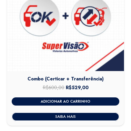
Combo (Certicar + Transferência)
R$
600,00
O
R$
529,00
O
preço
preço
ADICIONAR AO CARRINHO
original
atual
era:
é:
SAIBA MAIS
R$600,00.
R$529,00.