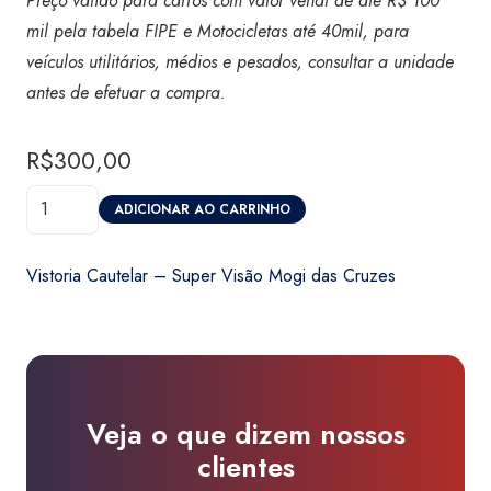
Preço válido para carros com valor venal de até R$ 100
mil pela tabela FIPE e Motocicletas até 40mil, para
veículos utilitários, médios e pesados, consultar a unidade
antes de efetuar a compra.
R$
300,00
Vistoria
ADICIONAR AO CARRINHO
Cautelar
-
Vistoria Cautelar – Super Visão Mogi das Cruzes
Super
Visão
Mogi
das
Cruzes
Veja o que dizem nossos
quantidade
clientes