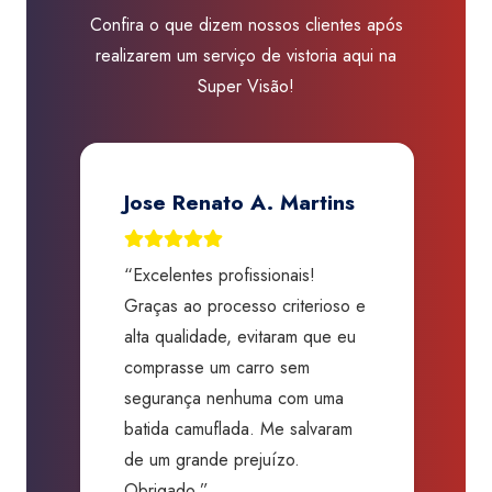
Confira o que dizem nossos clientes após
realizarem um serviço de vistoria aqui na
Super Visão!
Jose Renato A. Martins
“Excelentes profissionais!
“
Graças ao processo criterioso e
t
m
alta qualidade, evitaram que eu
a
comprasse um carro sem
p
segurança nenhuma com uma
f
batida camuflada. Me salvaram
m
de um grande prejuízo.
D
Obrigado.”
B