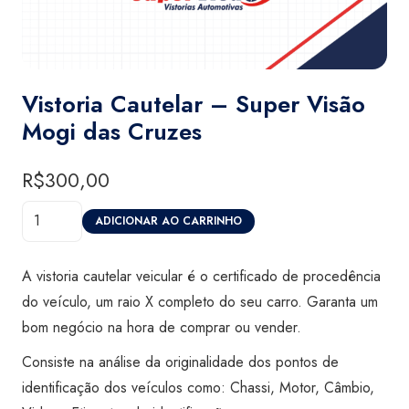
Vistoria Cautelar – Super Visão
Mogi das Cruzes
R$
300,00
Vistoria
ADICIONAR AO CARRINHO
Cautelar
-
A vistoria cautelar veicular é o certificado de procedência
Super
do veículo, um raio X completo do seu carro. Garanta um
Visão
bom negócio na hora de comprar ou vender.
Mogi
Consiste na análise da originalidade dos pontos de
das
identificação dos veículos como: Chassi, Motor, Câmbio,
Cruzes