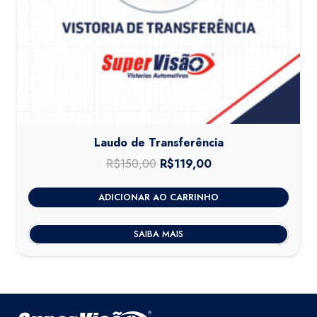
Laudo de Transferência
R$
150,00
O
R$
119,00
O
preço
preço
ADICIONAR AO CARRINHO
original
atual
era:
é:
SAIBA MAIS
R$150,00.
R$119,00.