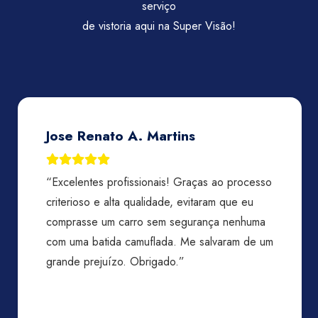
serviço
de vistoria aqui na Super Visão!
Priscila Lamarca
“Experiência excelente, só tenho a agradecer
toda atenção, agilidade, sem palavras, rápidos,
prestativos, atenciosos. O laudo fica pronto
muito rápido, indico mil vezes, além do preço
justo. Destaque para o atendimento da Bia e
Kadu, maravilhosos. Podem ir sem dúvida, vão
amar!”