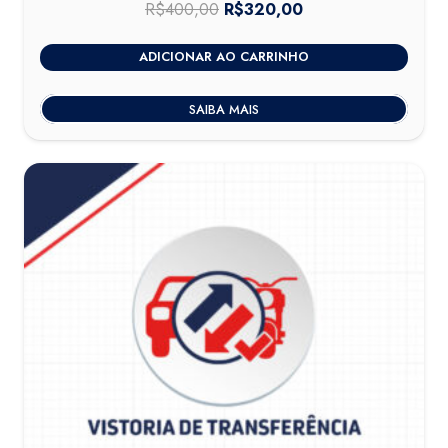
R$
400,00
O
R$
320,00
O
preço
preço
ADICIONAR AO CARRINHO
original
atual
era:
é:
SAIBA MAIS
R$400,00.
R$320,00.