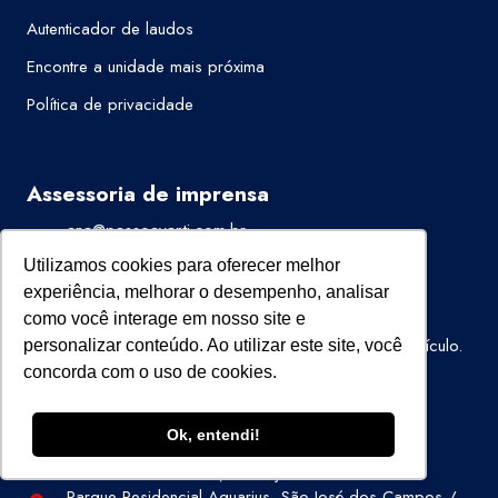
Autenticador de laudos
Encontre a unidade mais próxima
Política de privacidade
Assessoria de imprensa
ana@passoavanti.com.br
Utilizamos cookies para oferecer melhor
Trabalhe Conosco
experiência, melhorar o desempenho, analisar
como você interage em nosso site e
Quer trabalhar na Super Visão?
Clique aqui
,
preencha o formulário e envie o seu currículo.
personalizar conteúdo. Ao utilizar este site, você
concorda com o uso de cookies.
Fale Conosco
Ok, entendi!
Av. Cassiano Ricardo, 601 Cj 72
Parque Residencial Aquarius, São José dos Campos /