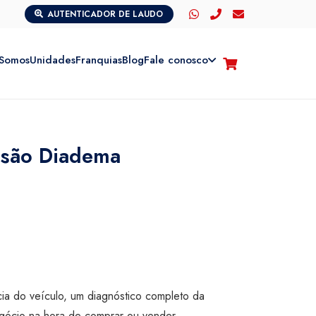
AUTENTICADOR DE LAUDO
Somos
Unidades
Franquias
Blog
Fale conosco
isão Diadema
cia do veículo, um diagnóstico completo da
egócio na hora de comprar ou vender.