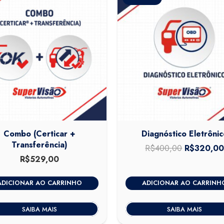
Combo (Certicar +
Diagnóstico Eletrônic
Transferência)
R$
400,00
O
R$
320,0
R$
529,00
preço
original
ADICIONAR AO CARRINHO
ADICIONAR AO CARRINH
era:
R$400,00
SAIBA MAIS
SAIBA MAIS