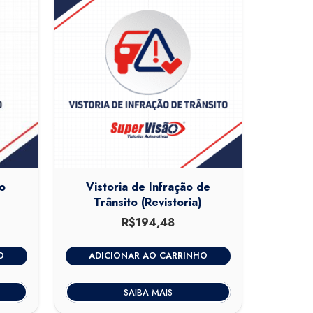
o
Vistoria de Infração de
Trânsito (Revistoria)
0
O
R$
194,48
preço
atual
O
ADICIONAR AO CARRINHO
é:
.
R$320,00.
SAIBA MAIS