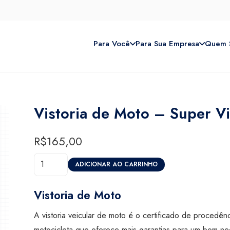
Para Você
Para Sua Empresa
Quem 
Vistoria de Moto – Super V
R$
165,00
Vistoria
ADICIONAR AO CARRINHO
de
Moto
Vistoria de Moto
-
A vistoria veicular de moto é o certificado de procedên
Super
motocicleta que oferece mais garantias para um bom n