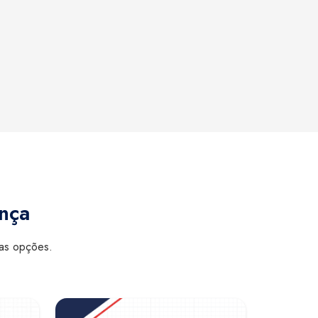
ança
sas opções.