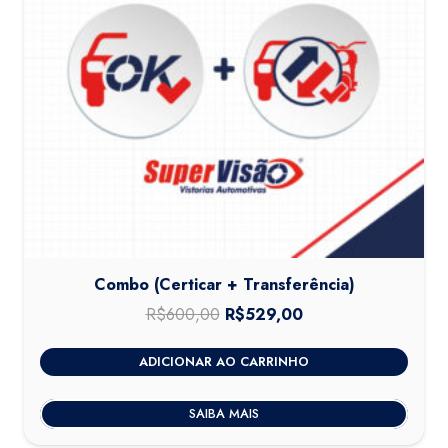
Combo (Certicar + Transferência)
R$
600,00
O
R$
529,00
O
preço
preço
ADICIONAR AO CARRINHO
original
atual
era:
é:
SAIBA MAIS
R$600,00.
R$529,00.