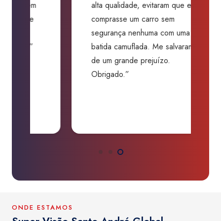
m
alta qualidade, evitaram que eu
a
comprasse um carro sem
p
segurança nenhuma com uma
f
batida camuflada. Me salvaram
m
de um grande prejuízo.
D
Obrigado.”
B
P
a
ONDE ESTAMOS