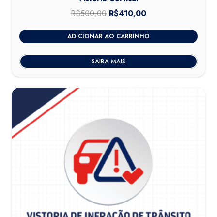
R$
500,00
O
R$
410,00
O
preço
preço
ADICIONAR AO CARRINHO
original
atual
era:
é:
SAIBA MAIS
R$500,00.
R$410,00.