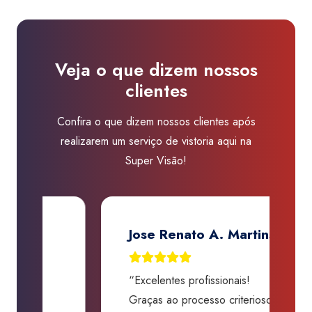
Santo
André
Global
Veja o que dizem nossos
Shopping
clientes
quantidade
Confira o que dizem nossos clientes após
realizarem um serviço de vistoria aqui na
Super Visão!
Jose Renato A. Martins
“Excelentes profissionais!
“
Graças ao processo criterioso e
t