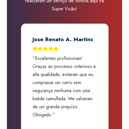
realizarem um serviço de vistoria aqui na
quantidade
Super Visão!
Jose Renato A. Martins
“Excelentes profissionais!
“
Graças ao processo criterioso e
t
m
alta qualidade, evitaram que eu
a
comprasse um carro sem
p
segurança nenhuma com uma
f
batida camuflada. Me salvaram
m
de um grande prejuízo.
D
Obrigado.”
B
P