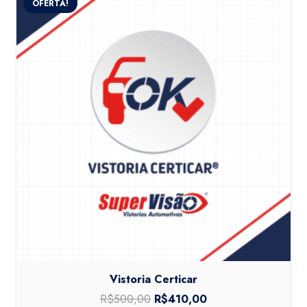
OFERTA!
Vistoria Certicar
R$
500,00
O
R$
410,00
O