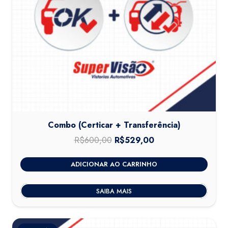
Combo (Certicar + Transferência)
R$
600,00
O
R$
529,00
O
preço
preço
ADICIONAR AO CARRINHO
original
atual
era:
é:
SAIBA MAIS
R$600,00.
R$529,00.