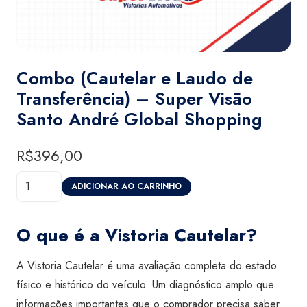
Combo (Cautelar e Laudo de
Transferência) – Super Visão
Santo André Global Shopping
R$
396,00
Combo
ADICIONAR AO CARRINHO
(Cautelar
e
O que é a Vistoria Cautelar?
Laudo
de
A Vistoria Cautelar é uma avaliação completa do estado
Transferência)
físico e histórico do veículo. Um diagnóstico amplo que
-
informações importantes que o comprador precisa saber