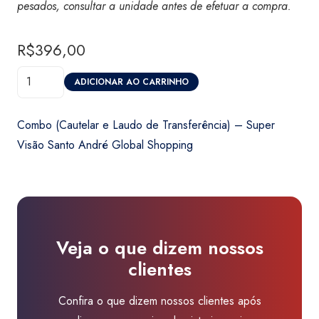
pesados, consultar a unidade antes de efetuar a compra.
R$
396,00
Combo
ADICIONAR AO CARRINHO
(Cautelar
e
Combo (Cautelar e Laudo de Transferência) – Super
Laudo
Visão Santo André Global Shopping
de
Transferência)
-
Super
Visão
Veja o que dizem nossos
Santo
clientes
André
Global
Confira o que dizem nossos clientes após
Shopping