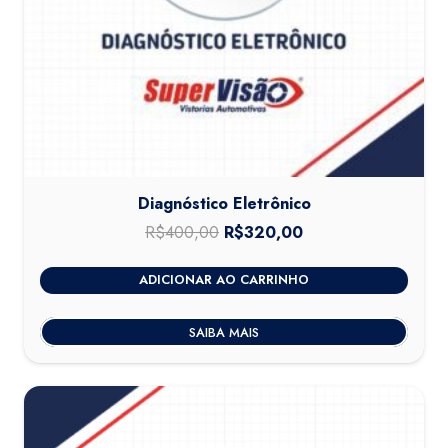
Diagnóstico Eletrônico
R$
400,00
O
R$
320,00
O
preço
preço
ADICIONAR AO CARRINHO
original
atual
era:
é:
SAIBA MAIS
R$400,00.
R$320,00.