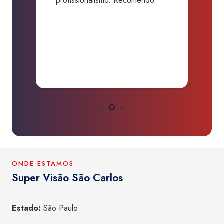
profissionalismo. Recomendo.”
b
da
d
O
ONDE ESTAMOS
Super Visão São Carlos
Estado:
São Paulo