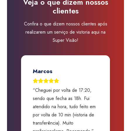
Veja o que dizem nossos
quantidade
clientes
Confira o que dizem nossos clientes após
realizarem um serviço de vistoria aqui na
Super Visão!
Marcos
“Cheguei por volta de 17:20,
“
o,
sendo que fecha as 18h. Fui
G
s,
atendido na hora, tudo feito em
a
o
por volta de 10 min (vistoria de
c
transferência). Muito
s