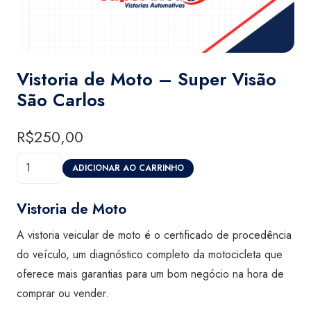
Vistoria de Moto – Super Visão
São Carlos
R$
250,00
Vistoria
ADICIONAR AO CARRINHO
de
Moto
Vistoria de Moto
-
A vistoria veicular de moto é o certificado de procedência
Super
do veículo, um diagnóstico completo da motocicleta que
Visão
oferece mais garantias para um bom negócio na hora de
São
comprar ou vender.
Carlos