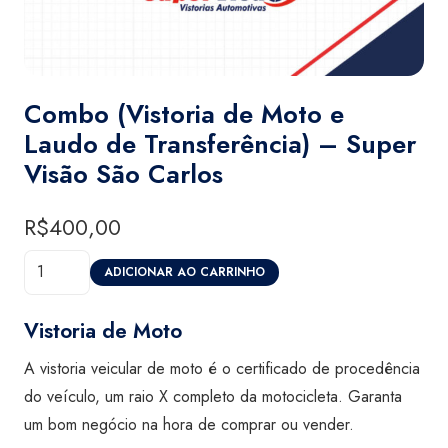
Combo (Vistoria de Moto e
Laudo de Transferência) – Super
Visão São Carlos
R$
400,00
Combo
ADICIONAR AO CARRINHO
(Vistoria
de
Vistoria de Moto
Moto
A vistoria veicular de moto é o certificado de procedência
e
do veículo, um raio X completo da motocicleta. Garanta
Laudo
um bom negócio na hora de comprar ou vender.
de