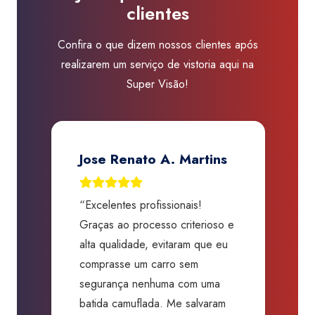
clientes
Visão
São
Confira o que dizem nossos clientes após
Carlos
realizarem um serviço de vistoria aqui na
quantidade
Super Visão!
Jose Renato A. Martins
“Excelentes profissionais!
“
Graças ao processo criterioso e
t
m
alta qualidade, evitaram que eu
a
comprasse um carro sem
p
segurança nenhuma com uma
f
batida camuflada. Me salvaram
m