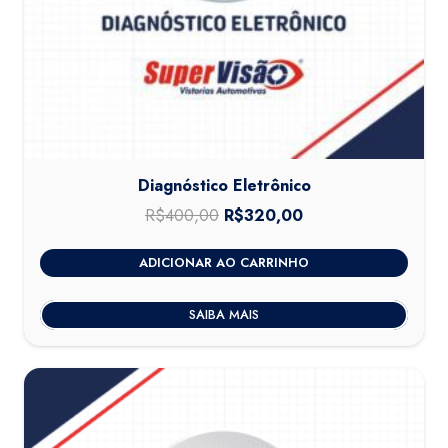
Diagnóstico Eletrônico
R$
400,00
O
R$
320,00
O
preço
preço
ADICIONAR AO CARRINHO
original
atual
era:
é:
SAIBA MAIS
R$400,00.
R$320,00.