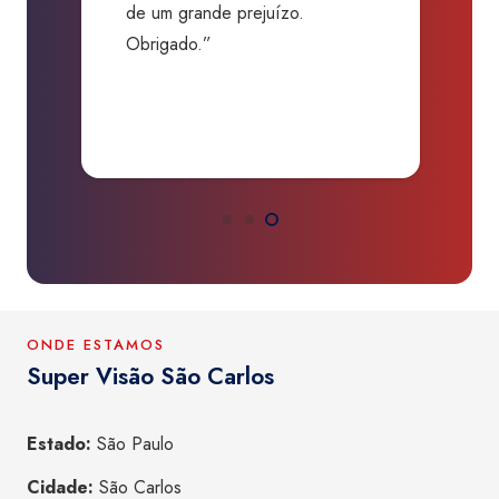
de um grande prejuízo.
D
Obrigado.”
B
P
a
ONDE ESTAMOS
Super Visão São Carlos
Estado:
São Paulo
Cidade:
São Carlos