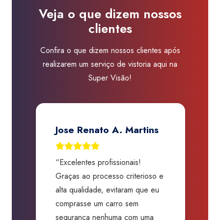
Visão
Veja o que dizem nossos
Vinhedo
clientes
quantidade
Confira o que dizem nossos clientes após
realizarem um serviço de vistoria aqui na
Super Visão!
Jose Renato A. Martins
“Excelentes profissionais!
“
Graças ao processo criterioso e
t
m
alta qualidade, evitaram que eu
a
comprasse um carro sem
p
segurança nenhuma com uma
f