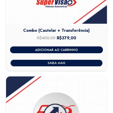
Combo (Cautelar + Transferência)
R$
400,00
O
R$
379,00
O
preço
preço
ADICIONAR AO CARRINHO
original
atual
era:
é:
SAIBA MAIS
R$400,00.
R$379,00.