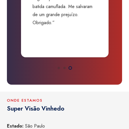
batida camuflada. Me salvaram
m
de um grande prejuízo.
D
Obrigado.”
B
P
a
ONDE ESTAMOS
Super Visão Vinhedo
Estado:
São Paulo