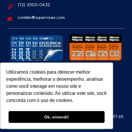
(12) 3500-0632
contato@supervisao.com
Utilizamos cookies para oferecer melhor
experiência, melhorar o desempenho, analisar
Site 100% Seguro
como você interage em nosso site e
personalizar conteúdo. Ao utilizar este site, você
concorda com o uso de cookies.
Super Visão Perícias e Vistorias Ltda – CNPJ 07.686.414/0001-65.
Ok, entendi!
Todos os direitos reservados.
ENTRE EM CONTATO