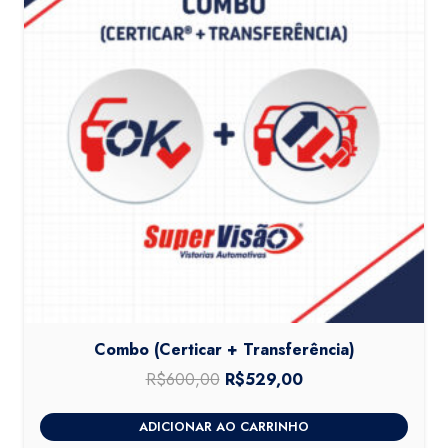
Combo (Certicar + Transferência)
R$
600,00
O
R$
529,00
O
preço
preço
ADICIONAR AO CARRINHO
original
atual