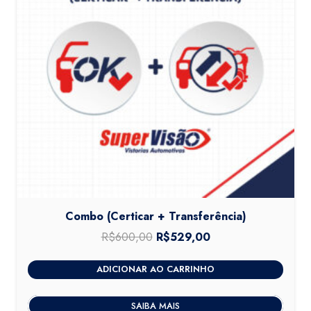
Combo (Certicar + Transferência)
R$
600,00
O
R$
529,00
O
preço
preço
ADICIONAR AO CARRINHO
original
atual
era:
é:
SAIBA MAIS