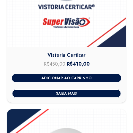
Vistoria Certicar
R$
450,00
O
R$
410,00
O
preço
preço
ADICIONAR AO CARRINHO
original
atual
era:
é:
SAIBA MAIS
R$450,00.
R$410,00.