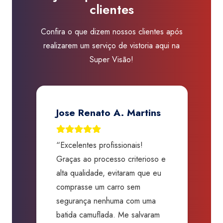
clientes
Visão
Vinhedo
Confira o que dizem nossos clientes após
quantidade
realizarem um serviço de vistoria aqui na
Super Visão!
Jose Renato A. Martins
“Excelentes profissionais!
“
Graças ao processo criterioso e
t
m
alta qualidade, evitaram que eu
a
comprasse um carro sem
p
segurança nenhuma com uma
f
batida camuflada. Me salvaram
m