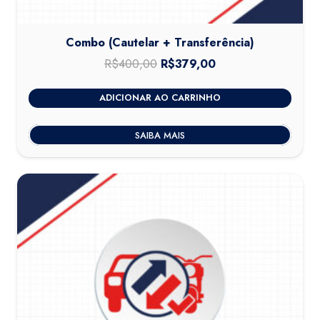
Combo (Cautelar + Transferência)
R$
400,00
O
R$
379,00
O
preço
preço
ADICIONAR AO CARRINHO
original
atual
era:
é:
SAIBA MAIS
R$400,00.
R$379,00.