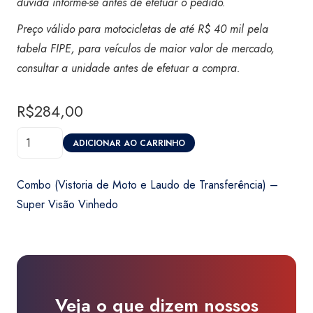
dúvida informe-se antes de efetuar o pedido.
Preço válido para motocicletas de até R$ 40 mil pela
tabela FIPE, para veículos de maior valor de mercado,
consultar a unidade antes de efetuar a compra.
R$
284,00
Combo
ADICIONAR AO CARRINHO
(Vistoria
de
Combo (Vistoria de Moto e Laudo de Transferência) –
Moto
Super Visão Vinhedo
e
Laudo
de
Transferência)
-
Veja o que dizem nossos
Super