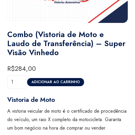
Combo (Vistoria de Moto e
Laudo de Transferência) – Super
Visão Vinhedo
R$
284,00
Combo
ADICIONAR AO CARRINHO
(Vistoria
de
Vistoria de Moto
Moto
A vistoria veicular de moto é o certificado de procedência
e
do veículo, um raio X completo da motocicleta. Garanta
Laudo
um bom negócio na hora de comprar ou vender.
de