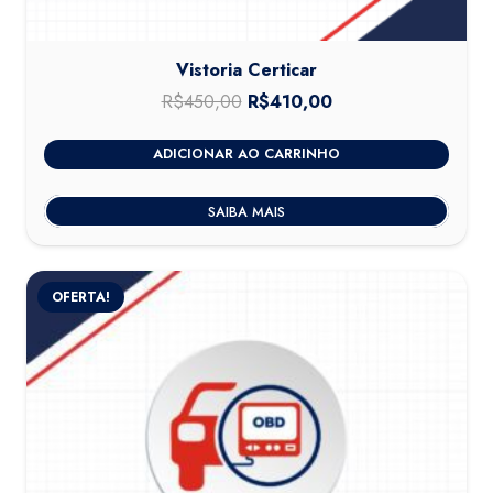
Vistoria Certicar
R$
450,00
O
R$
410,00
O
preço
preço
ADICIONAR AO CARRINHO
original
atual
era:
é:
SAIBA MAIS
R$450,00.
R$410,00.
OFERTA!