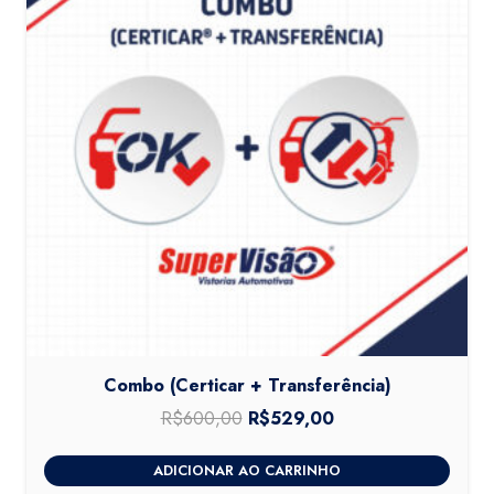
Combo (Certicar + Transferência)
R$
600,00
O
R$
529,00
O
preço
preço
ADICIONAR AO CARRINHO
original
atual