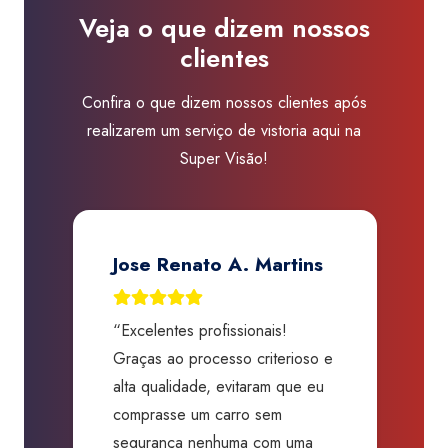
Visão
Veja o que dizem nossos
Taubaté
clientes
-
Shopping
Confira o que dizem nossos clientes após
Via
realizarem um serviço de vistoria aqui na
Auto
Super Visão!
quantidade
Jose Renato A. Martins
“Excelentes profissionais!
“
Graças ao processo criterioso e
t
m
alta qualidade, evitaram que eu
a
comprasse um carro sem
p
segurança nenhuma com uma
f