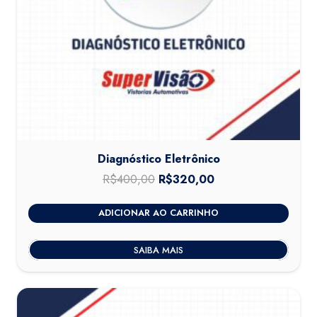
Diagnóstico Eletrônico
R$
400,00
O
R$
320,00
O
preço
preço
ADICIONAR AO CARRINHO
original
atual
era:
é:
SAIBA MAIS
R$400,00.
R$320,00.