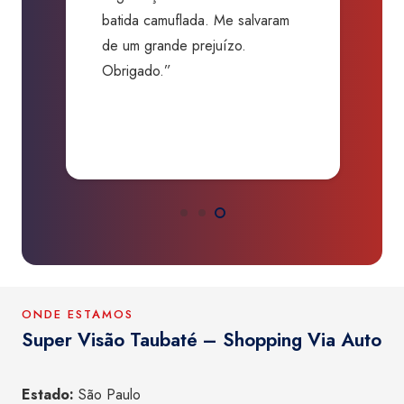
batida camuflada. Me salvaram
m
de um grande prejuízo.
D
Obrigado.”
B
P
a
ONDE ESTAMOS
Super Visão Taubaté – Shopping Via Auto
Estado:
São Paulo