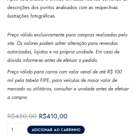
descrições dos pontos analisados com as respectivas
ilustrações fotográficas.
Preço válido exclusivamente para compras realizadas pelo
site. Os valores podem sofrer alteração para revendas
autorizadas, lojistas e na própria unidade. Em caso de
dúvida informe-se antes de efetuar o pedido.
Preço válido para carros com valor venal de até R$ 100
mil pela tabela FIPE, para veículos de maior valor de
mercado ou utilitários, consultar a unidade antes de efetuar
a compra
.
R$
450,00
O
R$
410,00
O
preço
preço
Vistoria
original
atual
ADICIONAR AO CARRINHO
Certicar