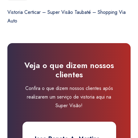
era:
é:
-
R$450,00.
R$410,00.
Vistoria Certicar – Super Visão Taubaté – Shopping Via
Super
Auto
Visão
Taubaté
-
Shopping
Via
Veja o que dizem nossos
Auto
clientes
quantidade
Confira o que dizem nossos clientes após
realizarem um serviço de vistoria aqui na
Super Visão!