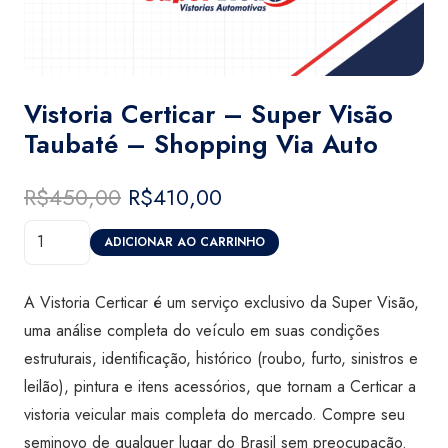
Vistoria Certicar – Super Visão
Taubaté – Shopping Via Auto
R$
450,00
O
R$
410,00
O
preço
preço
Vistoria
original
atual
ADICIONAR AO CARRINHO
Certicar
era:
é:
-
R$450,00.
R$410,00.
A Vistoria Certicar é um serviço exclusivo da Super Visão,
Super
uma análise completa do veículo em suas condições
Visão
estruturais, identificação, histórico (roubo, furto, sinistros e
Taubaté
leilão), pintura e itens acessórios, que tornam a Certicar a
-
vistoria veicular mais completa do mercado. Compre seu
Shopping
seminovo de qualquer lugar do Brasil sem preocupação.