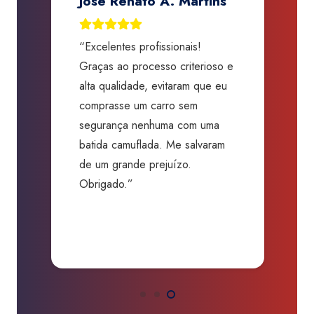
Jose Renato A. Martins
“Excelentes profissionais!
“
Graças ao processo criterioso e
t
m
alta qualidade, evitaram que eu
a
comprasse um carro sem
p
segurança nenhuma com uma
f
batida camuflada. Me salvaram
m
de um grande prejuízo.
D
Obrigado.”
B
P
a