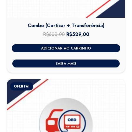
Combo (Certicar + Transferência)
R$
600,00
O
R$
529,00
O
preço
preço
ADICIONAR AO CARRINHO
original
atual
era:
é:
SAIBA MAIS
R$600,00.
R$529,00.
OFERTA!