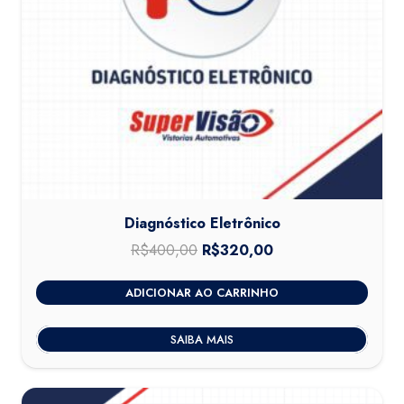
Diagnóstico Eletrônico
R$
400,00
O
R$
320,00
O
preço
preço
ADICIONAR AO CARRINHO
original
atual
era:
é:
SAIBA MAIS
R$400,00.
R$320,00.