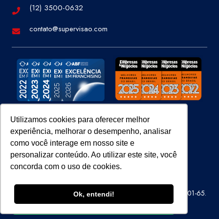
(12) 3500-0632
contato@supervisao.com
Utilizamos cookies para oferecer melhor
experiência, melhorar o desempenho, analisar
Site 100% Seguro
como você interage em nosso site e
personalizar conteúdo. Ao utilizar este site, você
concorda com o uso de cookies.
Super Visão Perícias e Vistorias Ltda – CNPJ 07.686.414/0001-65.
Ok, entendi!
Todos os direitos reservados.
ENTRE EM CONTATO