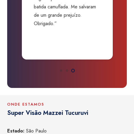
batida camuflada. Me salvaram
m
de um grande prejuízo.
D
Obrigado.”
B
P
a
ONDE ESTAMOS
Super Visão Mazzei Tucuruvi
Estado:
São Paulo