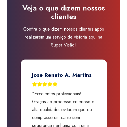
Visão
Veja o que dizem nossos
Mazzei
clientes
Tucuruvi
quantidade
Confira o que dizem nossos clientes após
realizarem um serviço de vistoria aqui na
Super Visão!
Jose Renato A. Martins
“Excelentes profissionais!
“
Graças ao processo criterioso e
t
m
alta qualidade, evitaram que eu
a
comprasse um carro sem
p
segurança nenhuma com uma
f