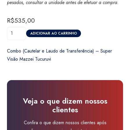
pesados, consultar a unidade antes de efetuar a compra.
R$
535,00
Combo
ADICIONAR AO CARRINHO
(Cautelar
e
Combo (Cautelar e Laudo de Transferência) – Super
Laudo
Visão Mazzei Tucuruvi
de
Transferência)
-
Super
Visão
Veja o que dizem nossos
Mazzei
clientes
Tucuruvi
quantidade
Confira o que dizem nossos clientes após