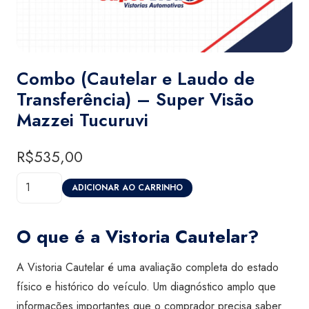
Combo (Cautelar e Laudo de
Transferência) – Super Visão
Mazzei Tucuruvi
R$
535,00
Combo
ADICIONAR AO CARRINHO
(Cautelar
e
O que é a Vistoria Cautelar?
Laudo
de
A Vistoria Cautelar é uma avaliação completa do estado
Transferência)
físico e histórico do veículo. Um diagnóstico amplo que
-
informações importantes que o comprador precisa saber