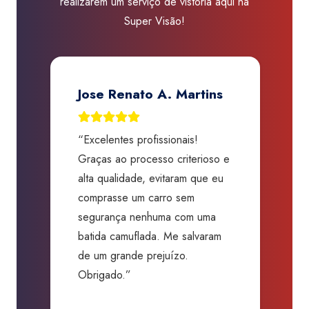
realizarem um serviço de vistoria aqui na
Super Visão!
Jose Renato A. Martins
“Excelentes profissionais!
“
Graças ao processo criterioso e
t
m
alta qualidade, evitaram que eu
a
comprasse um carro sem
p
segurança nenhuma com uma
f
batida camuflada. Me salvaram
m
de um grande prejuízo.
D
Obrigado.”
B
P