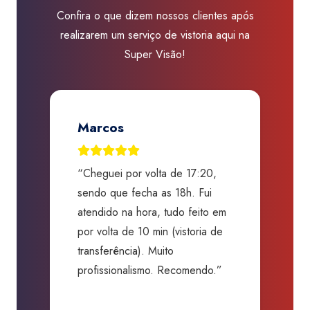
Confira o que dizem nossos clientes após
realizarem um serviço de vistoria aqui na
Super Visão!
Jose Renato A. Martins
“Excelentes profissionais!
Graças ao processo criterioso e
em
alta qualidade, evitaram que eu
de
comprasse um carro sem
segurança nenhuma com uma
”
batida camuflada. Me salvaram
de um grande prejuízo.
Obrigado.”