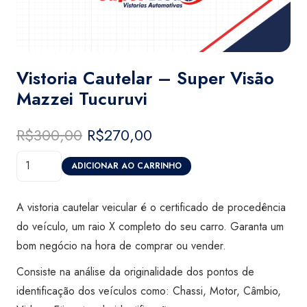
Vistoria Cautelar – Super Visão
Mazzei Tucuruvi
R$
300,00
O
R$
270,00
O
preço
preço
Vistoria
original
atual
ADICIONAR AO CARRINHO
Cautelar
era:
é:
-
R$300,00.
R$270,00.
A vistoria cautelar veicular é o certificado de procedência
Super
do veículo, um raio X completo do seu carro. Garanta um
Visão
bom negócio na hora de comprar ou vender.
Mazzei
Consiste na análise da originalidade dos pontos de
Tucuruvi
identificação dos veículos como: Chassi, Motor, Câmbio,
quantidade