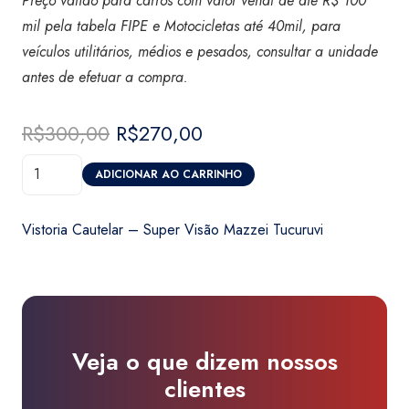
Preço válido para carros com valor venal de até R$ 100
mil pela tabela FIPE e Motocicletas até 40mil, para
veículos utilitários, médios e pesados, consultar a unidade
antes de efetuar a compra.
R$
300,00
O
R$
270,00
O
preço
preço
Vistoria
original
atual
ADICIONAR AO CARRINHO
Cautelar
era:
é:
-
R$300,00.
R$270,00.
Vistoria Cautelar – Super Visão Mazzei Tucuruvi
Super
Visão
Mazzei
Tucuruvi
quantidade
Veja o que dizem nossos
clientes