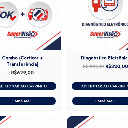
Combo (Certicar +
Diagnóstico Eletrônic
Transferência)
R$
400,00
O
R$
320,0
R$
629,00
preço
original
ADICIONAR AO CARRINHO
ADICIONAR AO CARRINH
era:
R$400,00
SAIBA MAIS
SAIBA MAIS