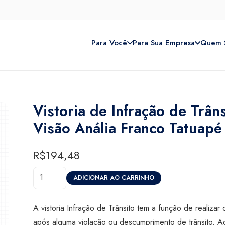
Para Você
Para Sua Empresa
Quem 
Vistoria de Infração de Trân
Visão Anália Franco Tatuapé
R$
194,48
Vistoria
ADICIONAR AO CARRINHO
de
Infração
A vistoria Infração de Trânsito tem a função de realiz
de
após alguma violação ou descumprimento de trânsito. A