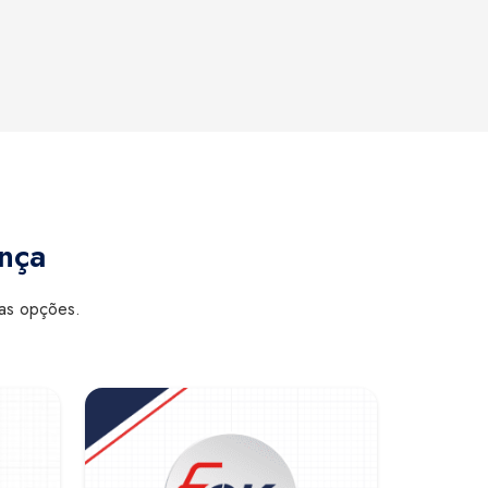
ança
sas opções.