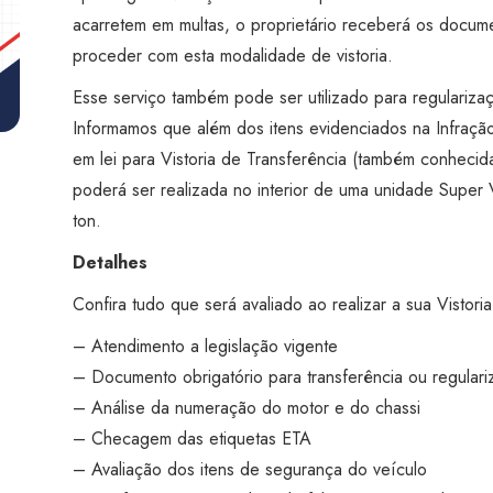
Trânsito
acarretem em multas, o proprietário receberá os docum
(Revistoria)
proceder com esta modalidade de vistoria.
-
Esse serviço também pode ser utilizado para regularizaç
Super
Informamos que além dos itens evidenciados na Infração
Visão
em lei para Vistoria de Transferência (também conheci
Anália
poderá ser realizada no interior de uma unidade Super
Franco
ton.
Tatuapé
quantidade
Detalhes
Confira tudo que será avaliado ao realizar a sua Vistori
– Atendimento a legislação vigente
– Documento obrigatório para transferência ou regular
– Análise da numeração do motor e do chassi
– Checagem das etiquetas ETA
– Avaliação dos itens de segurança do veículo