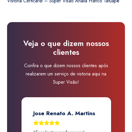
Vistoria Certicar® – Super Visão Anália Franco Tatuapé
-
Super
Visão
Anália
Franco
Veja o que dizem nossos
Tatuapé
clientes
quantidade
Confira o que dizem nossos clientes após
realizarem um serviço de vistoria aqui na
Super Visão!
Jose Renato A. Martins