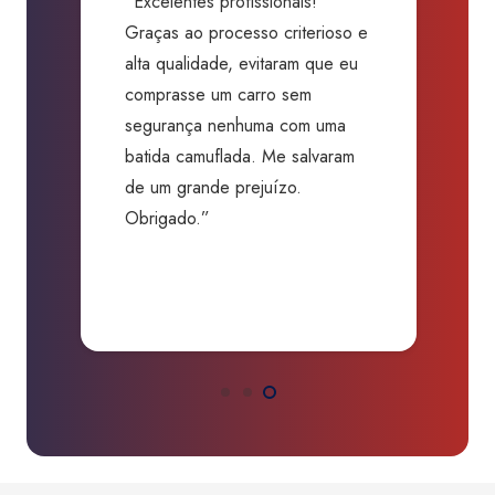
“Excelentes profissionais!
“
Graças ao processo criterioso e
t
m
alta qualidade, evitaram que eu
a
comprasse um carro sem
p
segurança nenhuma com uma
f
batida camuflada. Me salvaram
m
de um grande prejuízo.
D
Obrigado.”
B
P
a