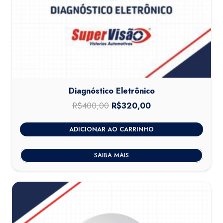
Diagnóstico Eletrônico
R$
400,00
O
R$
320,00
O
preço
preço
ADICIONAR AO CARRINHO
original
atual
era:
é:
SAIBA MAIS
R$400,00.
R$320,00.