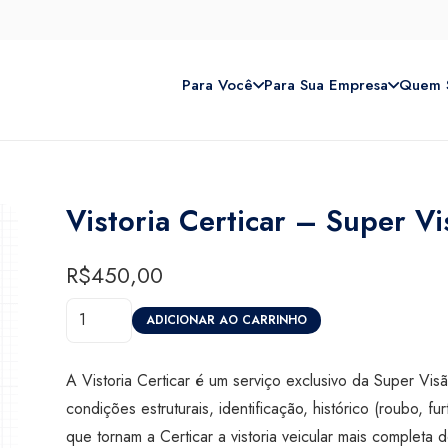
Para Você
Para Sua Empresa
Quem 
Vistoria Certicar – Super Vi
R$
450,00
Vistoria
ADICIONAR AO CARRINHO
Certicar
-
A Vistoria Certicar é um serviço exclusivo da Super Vi
Super
condições estruturais, identificação, histórico (roubo, furt
Visão
que tornam a Certicar a vistoria veicular mais comple