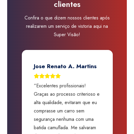
clientes
Confira o que dizem nossos clientes após
realizarem um serviço de vistoria aqui na
Super Visão!
Jose Renato A. Martins
“Excelentes profissionais!
“
Graças ao processo criterioso e
t
m
alta qualidade, evitaram que eu
a
comprasse um carro sem
p
segurança nenhuma com uma
f
batida camuflada. Me salvaram
m