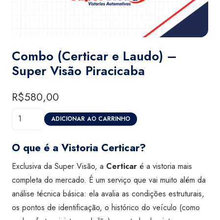
Combo (Certicar e Laudo) –
Super Visão Piracicaba
R$
580,00
Combo
ADICIONAR AO CARRINHO
(Certicar
e
O que é a Vistoria Certicar?
Laudo)
Exclusiva da Super Visão, a
Certicar
é a vistoria mais
-
completa do mercado. É um serviço que vai muito além da
Super
análise técnica básica: ela avalia as condições estruturais,
Visão
os pontos de identificação, o histórico do veículo (como
Piracicaba