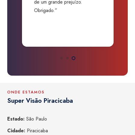
de um grande prejuízo.
D
Obrigado.”
B
P
a
ONDE ESTAMOS
Super Visão Piracicaba
Estado:
São Paulo
Cidade:
Piracicaba