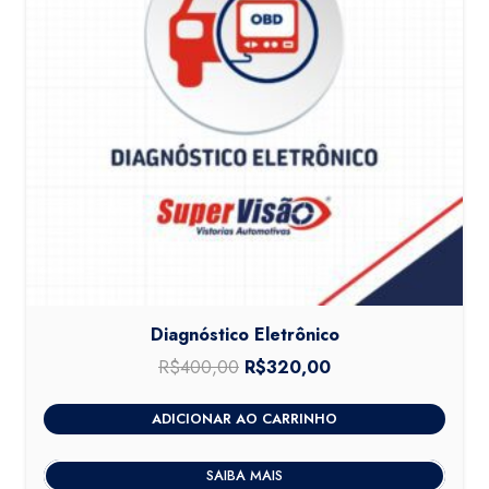
Diagnóstico Eletrônico
R$
400,00
O
R$
320,00
O
preço
preço
ADICIONAR AO CARRINHO
original
atual
era:
é:
SAIBA MAIS