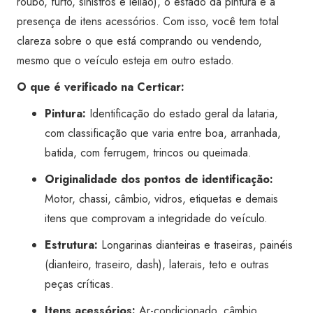
roubo, furto, sinistros e leilão), o estado da pintura e a
quantidade
presença de itens acessórios. Com isso, você tem total
clareza sobre o que está comprando ou vendendo,
mesmo que o veículo esteja em outro estado.
O que é verificado na Certicar:
Pintura:
Identificação do estado geral da lataria,
com classificação que varia entre boa, arranhada,
batida, com ferrugem, trincos ou queimada.
Originalidade dos pontos de identificação:
Motor, chassi, câmbio, vidros, etiquetas e demais
itens que comprovam a integridade do veículo.
Estrutura:
Longarinas dianteiras e traseiras, painéis
(dianteiro, traseiro, dash), laterais, teto e outras
peças críticas.
Itens acessórios:
Ar-condicionado, câmbio