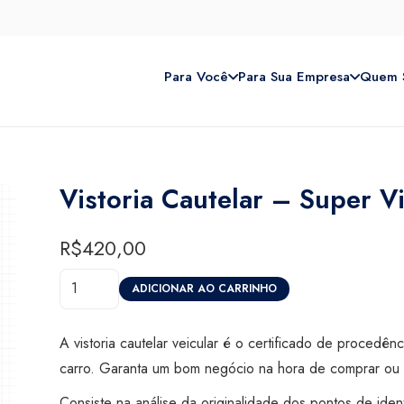
Para Você
Para Sua Empresa
Quem 
Vistoria Cautelar – Super V
R$
420,00
Vistoria
ADICIONAR AO CARRINHO
Cautelar
-
A vistoria cautelar veicular é o certificado de procedên
Super
carro. Garanta um bom negócio na hora de comprar ou 
Visão
Consiste na análise da originalidade dos pontos de iden