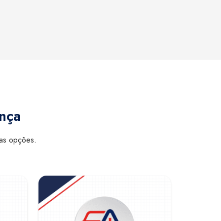
ança
sas opções.