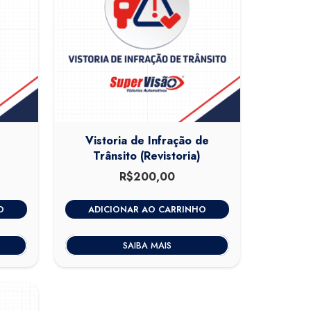
Vistoria de Infração de
Trânsito (Revistoria)
0
O
R$
200,00
preço
atual
O
ADICIONAR AO CARRINHO
é:
.
R$420,00.
SAIBA MAIS