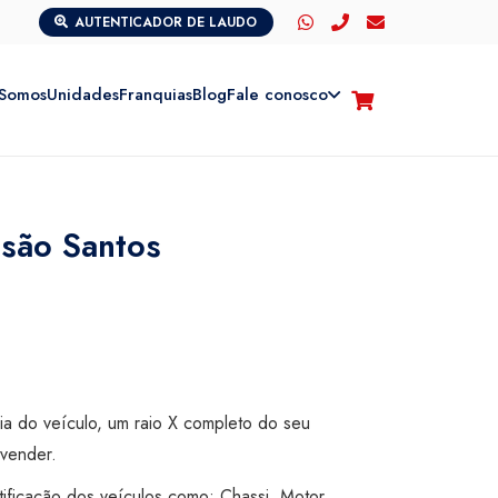
AUTENTICADOR DE LAUDO
Somos
Unidades
Franquias
Blog
Fale conosco
isão Santos
cia do veículo, um raio X completo do seu
vender.
tificação dos veículos como: Chassi, Motor,