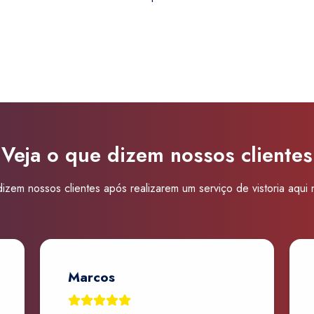
Super
Visão
Santos
quantidade
Veja o que dizem nossos clientes
izem nossos clientes após realizarem um serviço de vistoria aqui
Marcos