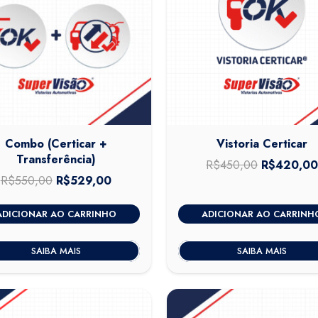
Combo (Certicar +
Vistoria Certicar
Transferência)
R$
450,00
O
R$
420,0
R$
550,00
O
R$
529,00
O
preço
preço
preço
original
ADICIONAR AO CARRINHO
ADICIONAR AO CARRINH
original
atual
era:
era:
é:
R$450,00
SAIBA MAIS
SAIBA MAIS
R$550,00.
R$529,00.