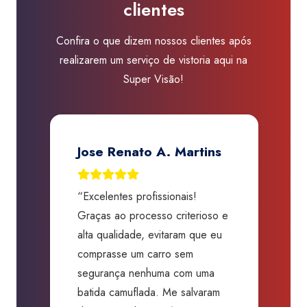
clientes
Confira o que dizem nossos clientes após
realizarem um serviço de vistoria aqui na
Super Visão!
Jose Renato A. Martins
“Excelentes profissionais!
“
Graças ao processo criterioso e
t
m
alta qualidade, evitaram que eu
a
comprasse um carro sem
p
segurança nenhuma com uma
f
batida camuflada. Me salvaram
m