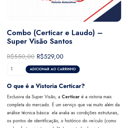
Combo (Certicar e Laudo) –
Super Visão Santos
R$
550,00
O
R$
529,00
O
preço
preço
Combo
original
atual
ADICIONAR AO CARRINHO
(Certicar
era:
é:
e
R$550,00.
R$529,00.
O que é a Vistoria Certicar?
Laudo)
Exclusiva da Super Visão, a
Certicar
é a vistoria mais
-
completa do mercado. É um serviço que vai muito além da
Super
análise técnica básica: ela avalia as condições estruturais,
Visão
os pontos de identificação, o histórico do veículo (como
Santos