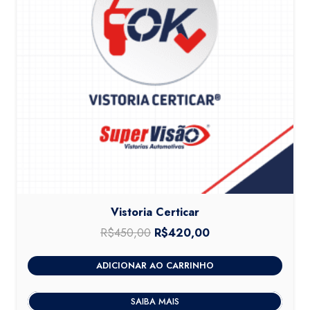
Vistoria Certicar
R$
450,00
O
R$
420,00
O
preço
preço
ADICIONAR AO CARRINHO
original
atual
era:
é:
SAIBA MAIS