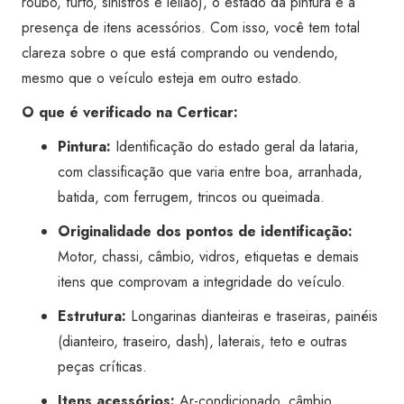
roubo, furto, sinistros e leilão), o estado da pintura e a
quantidade
presença de itens acessórios. Com isso, você tem total
clareza sobre o que está comprando ou vendendo,
mesmo que o veículo esteja em outro estado.
O que é verificado na Certicar:
Pintura:
Identificação do estado geral da lataria,
com classificação que varia entre boa, arranhada,
batida, com ferrugem, trincos ou queimada.
Originalidade dos pontos de identificação:
Motor, chassi, câmbio, vidros, etiquetas e demais
itens que comprovam a integridade do veículo.
Estrutura:
Longarinas dianteiras e traseiras, painéis
(dianteiro, traseiro, dash), laterais, teto e outras
peças críticas.
Itens acessórios:
Ar-condicionado, câmbio