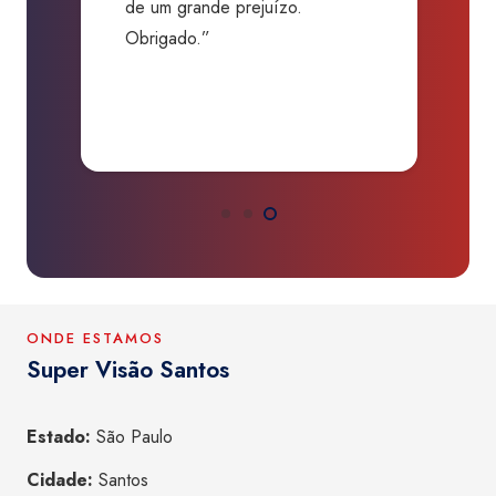
de um grande prejuízo.
D
Obrigado.”
B
P
a
ONDE ESTAMOS
Super Visão Santos
Estado:
São Paulo
Cidade:
Santos