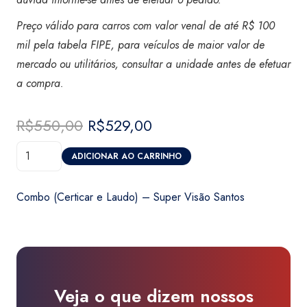
Preço válido para carros com valor venal de até R$ 100
mil pela tabela FIPE, para veículos de maior valor de
mercado ou utilitários, consultar a unidade antes de efetuar
a compra
.
R$
550,00
O
R$
529,00
O
preço
preço
Combo
original
atual
ADICIONAR AO CARRINHO
(Certicar
era:
é:
e
R$550,00.
R$529,00.
Combo (Certicar e Laudo) – Super Visão Santos
Laudo)
-
Super
Visão
Santos
Veja o que dizem nossos
quantidade