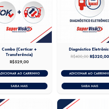
Combo (Certicar +
Diagnóstico Eletrônic
Transferência)
R$
400,00
O
R$
320,0
R$
529,00
preço
original
ADICIONAR AO CARRINHO
ADICIONAR AO CARRINH
era:
R$400,00
SAIBA MAIS
SAIBA MAIS