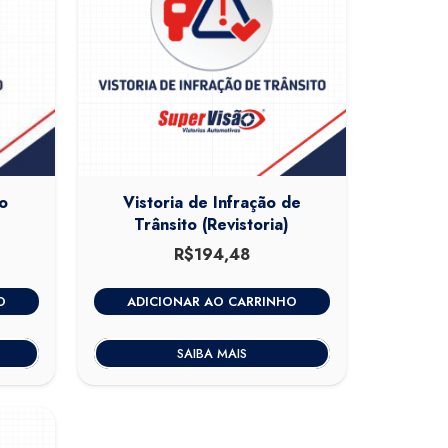
o
Vistoria de Infração de
Trânsito (Revistoria)
0
O
R$
194,48
preço
atual
O
ADICIONAR AO CARRINHO
é:
.
R$320,00.
SAIBA MAIS