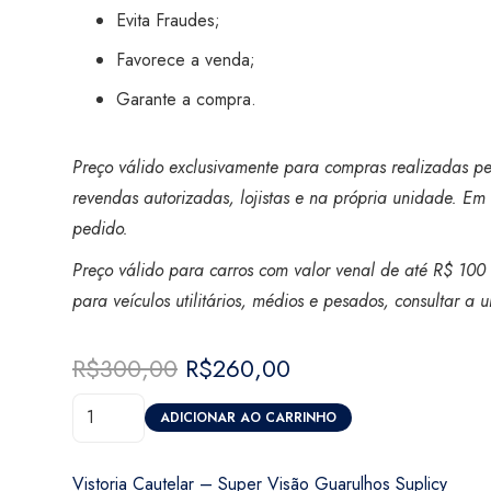
Evita Fraudes;
Favorece a venda;
Garante a compra.
Preço válido exclusivamente para compras realizadas pel
revendas autorizadas, lojistas e na própria unidade. Em 
pedido.
Preço válido para carros com valor venal de até R$ 100 
para veículos utilitários, médios e pesados, consultar a
R$
300,00
O
R$
260,00
O
preço
preço
Vistoria
original
atual
ADICIONAR AO CARRINHO
Cautelar
era:
é:
-
R$300,00.
R$260,00.
Vistoria Cautelar – Super Visão Guarulhos Suplicy