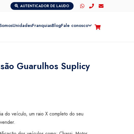
AUTENTICADOR DE LAUDO
Somos
Unidades
Franquias
Blog
Fale conosco
isão Guarulhos Suplicy
cia do veículo, um raio X completo do seu
vender.
tificação dos veículos como: Chassi, Motor,