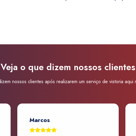
Super
Visão
Guarulhos
Suplicy
quantidade
Veja o que dizem nossos clientes
izem nossos clientes após realizarem um serviço de vistoria aqui
Marcos