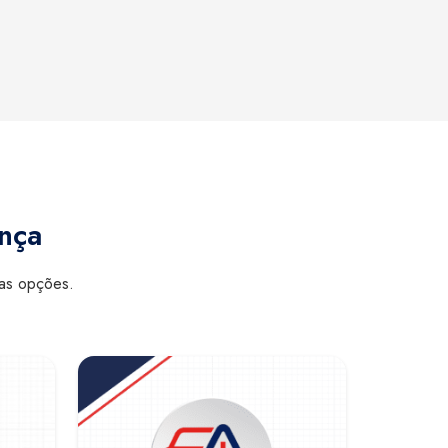
ança
sas opções.