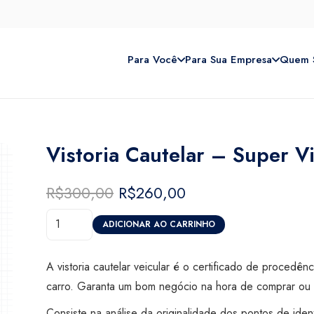
Para Você
Para Sua Empresa
Quem 
Vistoria Cautelar – Super V
R$
300,00
O
R$
260,00
O
preço
preço
Vistoria
original
atual
ADICIONAR AO CARRINHO
Cautelar
era:
é:
-
R$300,00.
R$260,00.
A vistoria cautelar veicular é o certificado de procedên
Super
carro. Garanta um bom negócio na hora de comprar ou 
Visão
Consiste na análise da originalidade dos pontos de iden