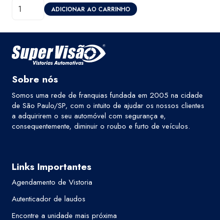
Diagnóstico
original
atual
ADICIONAR AO CARRINHO
Eletrônico
era:
é:
-
R$400,00.
R$320,00.
Super
Visão
Guarulhos
Sobre nós
Suplicy
Somos uma rede de franquias fundada em 2005 na cidade
quantidade
de São Paulo/SP, com o intuito de ajudar os nossos clientes
a adquirirem o seu automóvel com segurança e,
consequentemente, diminuir o roubo e furto de veículos.
Links Importantes
Agendamento de Vistoria
Autenticador de laudos
Encontre a unidade mais próxima