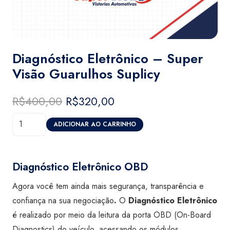
Diagnóstico Eletrônico – Super
Visão Guarulhos Suplicy
R$
400,00
O
R$
320,00
O
preço
preço
Diagnóstico
original
atual
ADICIONAR AO CARRINHO
Eletrônico
era:
é:
-
R$400,00.
R$320,00.
Super
Diagnóstico Eletrônico OBD
Visão
Agora você tem ainda mais segurança, transparência e
Guarulhos
confiança na sua negociação
.
O
Diagnóstico Eletrônico
Suplicy
é realizado por meio da leitura da porta OBD (On-Board
quantidade
Diagnostics) do veículo, acessando os módulos