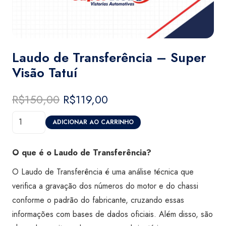
Laudo de Transferência – Super
Visão Tatuí
R$
150,00
O
R$
119,00
O
preço
preço
Laudo
original
atual
ADICIONAR AO CARRINHO
de
era:
é:
Transferência
R$150,00.
R$119,00.
O que é o Laudo de Transferência?
-
O Laudo de Transferência é uma análise técnica que
Super
verifica a gravação dos números do motor e do chassi
Visão
conforme o padrão do fabricante, cruzando essas
Tatuí
informações com bases de dados oficiais. Além disso, são
quantidade