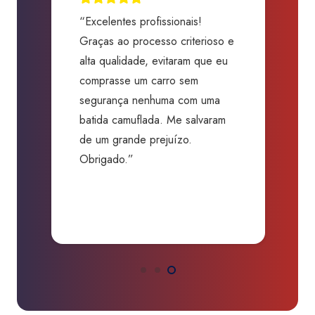
“Excelentes profissionais!
“
Graças ao processo criterioso e
t
m
alta qualidade, evitaram que eu
a
comprasse um carro sem
p
segurança nenhuma com uma
f
batida camuflada. Me salvaram
m
de um grande prejuízo.
D
Obrigado.”
B
P
a