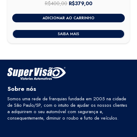
R$
400,00
O
R$
379,00
O
preço
preço
ADICIONAR AO CARRINHO
original
atual
era:
é:
SAIBA MAIS
R$400,00.
R$379,00.
Sobre nós
Somos uma rede de franquias fundada em 2005 na cidade
de São Paulo/SP, com o intuito de ajudar os nossos clientes
a adquirirem o seu automóvel com segurança e,
consequentemente, diminuir o roubo e furto de veículos.