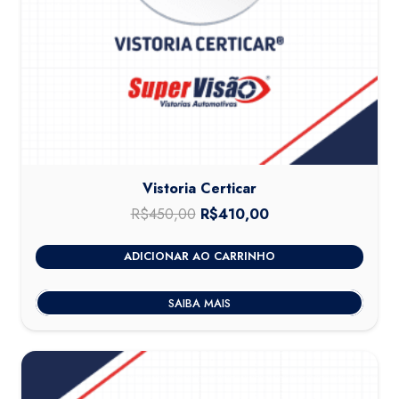
Vistoria Certicar
R$
450,00
O
R$
410,00
O
preço
preço
ADICIONAR AO CARRINHO
original
atual
era:
é:
SAIBA MAIS
R$450,00.
R$410,00.