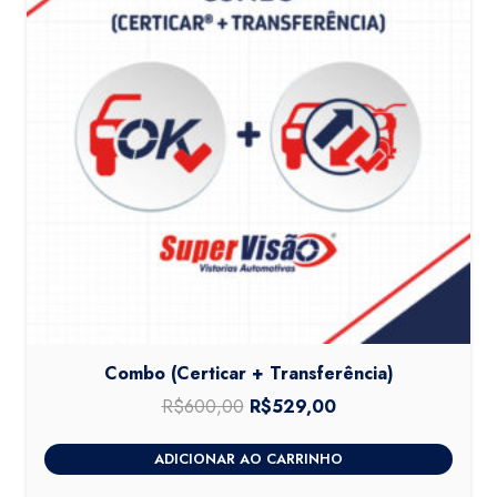
Combo (Certicar + Transferência)
R$
600,00
O
R$
529,00
O
preço
preço
ADICIONAR AO CARRINHO
original
atual