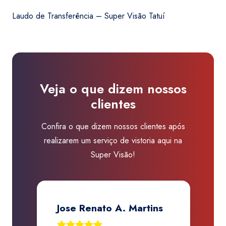
era:
é:
Transferência
R$150,00.
R$119,00.
Laudo de Transferência – Super Visão Tatuí
-
Super
Visão
Tatuí
quantidade
Veja o que dizem nossos
clientes
Confira o que dizem nossos clientes após
realizarem um serviço de vistoria aqui na
Super Visão!
Jose Renato A. Martins