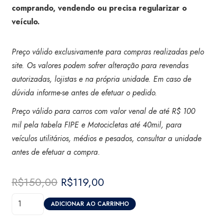
comprando, vendendo ou precisa regularizar o
veículo.
Preço válido exclusivamente para compras realizadas pelo
site. Os valores podem sofrer alteração para revendas
autorizadas, lojistas e na própria unidade. Em caso de
dúvida informe-se antes de efetuar o pedido.
Preço válido para carros com valor venal de até R$ 100
mil pela tabela FIPE e Motocicletas até 40mil, para
veículos utilitários, médios e pesados, consultar a unidade
antes de efetuar a compra.
R$
150,00
O
R$
119,00
O
preço
preço
Laudo
original
atual
ADICIONAR AO CARRINHO
de