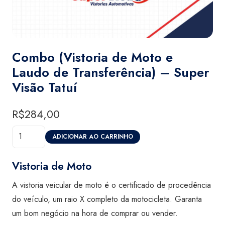
Combo (Vistoria de Moto e
Laudo de Transferência) – Super
Visão Tatuí
R$
284,00
Combo
ADICIONAR AO CARRINHO
(Vistoria
de
Vistoria de Moto
Moto
A vistoria veicular de moto é o certificado de procedência
e
do veículo, um raio X completo da motocicleta. Garanta
Laudo
um bom negócio na hora de comprar ou vender.
de