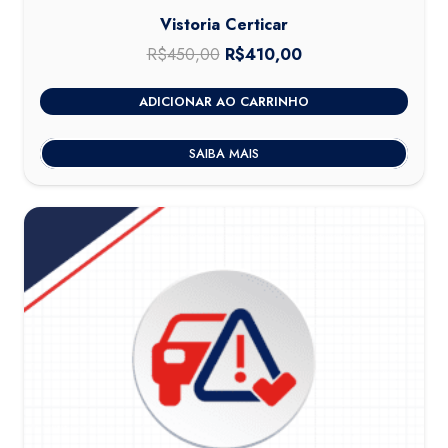
Vistoria Certicar
R$
450,00
O
R$
410,00
O
preço
preço
ADICIONAR AO CARRINHO
original
atual
era:
é:
SAIBA MAIS
R$450,00.
R$410,00.