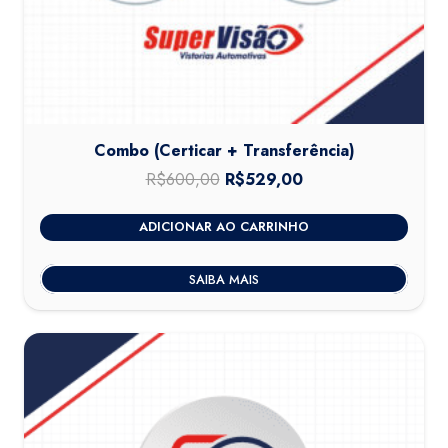
Combo (Certicar + Transferência)
R$
600,00
O
R$
529,00
O
preço
preço
ADICIONAR AO CARRINHO
original
atual
era:
é:
SAIBA MAIS
R$600,00.
R$529,00.