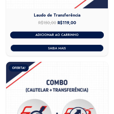
Laudo de Transferência
R$
150,00
O
R$
119,00
O
preço
preço
ADICIONAR AO CARRINHO
original
atual
era:
é:
SAIBA MAIS
R$150,00.
R$119,00.
OFERTA!