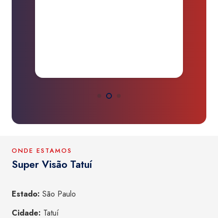
da
d
O
ONDE ESTAMOS
Super Visão Tatuí
Estado:
São Paulo
Cidade:
Tatuí