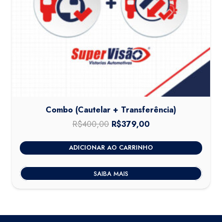
Combo (Cautelar + Transferência)
R$
400,00
O
R$
379,00
O
preço
preço
ADICIONAR AO CARRINHO
original
atual
era:
é:
SAIBA MAIS
R$400,00.
R$379,00.