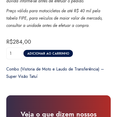
dúvida informe-se antes de efetuar o pedido.
Preço válido para motocicletas de até R$ 40 mil pela
tabela FIPE, para veículos de maior valor de mercado,
consultar a unidade antes de efetuar a compra.
R$
284,00
Combo
ADICIONAR AO CARRINHO
(Vistoria
de
Combo (Vistoria de Moto e Laudo de Transferência) –
Moto
Super Visão Tatuí
e
Laudo
de
Transferência)
-
Veja o que dizem nossos
Super