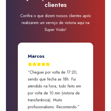
clientes
Visão
Tatuí
Confira o que dizem nossos clientes após
quantidade
realizarem um serviço de vistoria aqui na
Super Visão!
Marcos
“Cheguei por volta de 17:20,
“
o,
sendo que fecha as 18h. Fui
G
s,
atendido na hora, tudo feito em
a
o
por volta de 10 min (vistoria de
c
transferência). Muito
s
profissionalismo. Recomendo.”
b