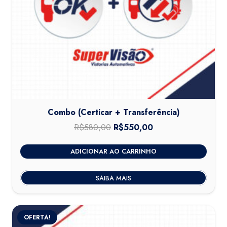
Combo (Certicar + Transferência)
R$
580,00
O
R$
550,00
O
preço
preço
ADICIONAR AO CARRINHO
original
atual
era:
é:
SAIBA MAIS
R$580,00.
R$550,00.
OFERTA!