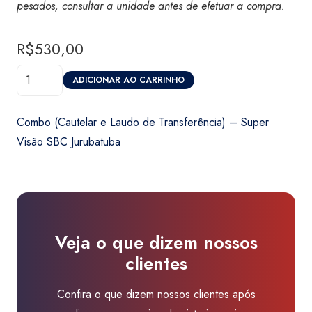
pesados, consultar a unidade antes de efetuar a compra.
R$
530,00
Combo
ADICIONAR AO CARRINHO
(Cautelar
e
Combo (Cautelar e Laudo de Transferência) – Super
Laudo
Visão SBC Jurubatuba
de
Transferência)
-
Super
Visão
Veja o que dizem nossos
SBC
clientes
Jurubatuba
quantidade
Confira o que dizem nossos clientes após