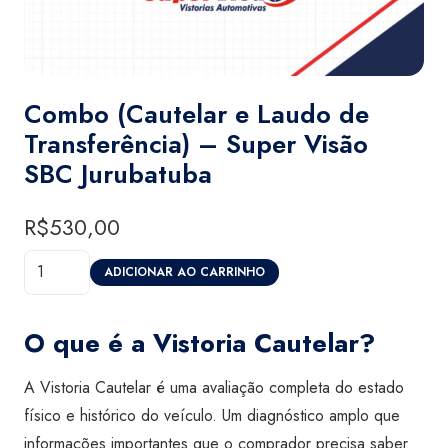
Combo (Cautelar e Laudo de
Transferência) – Super Visão
SBC Jurubatuba
R$
530,00
Combo
ADICIONAR AO CARRINHO
(Cautelar
e
O que é a Vistoria Cautelar?
Laudo
de
A Vistoria Cautelar é uma avaliação completa do estado
Transferência)
físico e histórico do veículo. Um diagnóstico amplo que
-
informações importantes que o comprador precisa saber