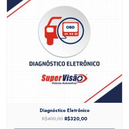
Diagnóstico Eletrônico
R$
400,00
O
R$
320,00
O
preço
preço