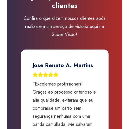
clientes
Visão
SBC
Confira o que dizem nossos clientes após
Jurubatuba
realizarem um serviço de vistoria aqui na
quantidade
Super Visão!
Jose Renato A. Martins
“Excelentes profissionais!
“
Graças ao processo criterioso e
t
m
alta qualidade, evitaram que eu
a
comprasse um carro sem
p
segurança nenhuma com uma
f
batida camuflada. Me salvaram
m