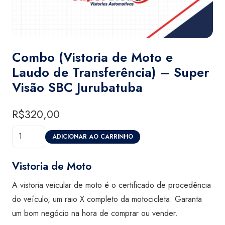
Combo (Vistoria de Moto e
Laudo de Transferência) – Super
Visão SBC Jurubatuba
R$
320,00
Combo
ADICIONAR AO CARRINHO
(Vistoria
de
Vistoria de Moto
Moto
A vistoria veicular de moto é o certificado de procedência
e
do veículo, um raio X completo da motocicleta. Garanta
Laudo
um bom negócio na hora de comprar ou vender.
de