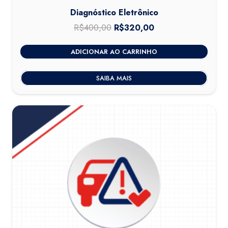
Diagnóstico Eletrônico
R$
400,00
O
R$
320,00
O
preço
preço
ADICIONAR AO CARRINHO
original
atual
era:
é:
SAIBA MAIS
R$400,00.
R$320,00.