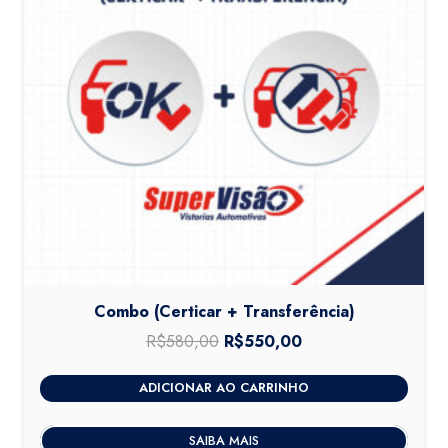
Combo (Certicar + Transferência)
R$
580,00
O
R$
550,00
O
preço
preço
ADICIONAR AO CARRINHO
original
atual
era:
é:
SAIBA MAIS