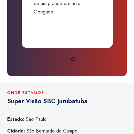
de um grande prejuízo.
D
Obrigado.”
B
P
a
ONDE ESTAMOS
Super Visão SBC Jurubatuba
Estado:
São Paulo
Cidade:
São Bernardo do Campo