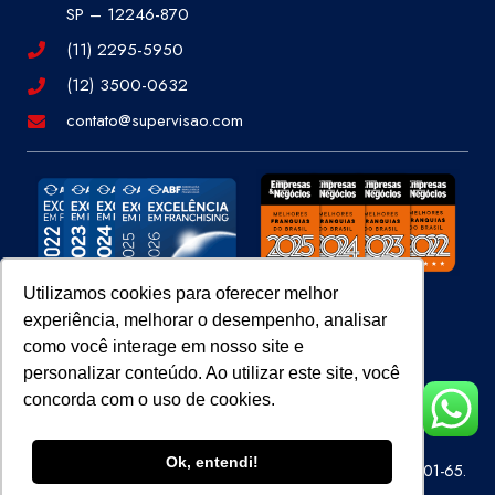
SP – 12246-870
(11) 2295-5950
(12) 3500-0632
contato@supervisao.com
Utilizamos cookies para oferecer melhor
experiência, melhorar o desempenho, analisar
Site 100% Seguro
como você interage em nosso site e
personalizar conteúdo. Ao utilizar este site, você
concorda com o uso de cookies.
Ok, entendi!
Super Visão Perícias e Vistorias Ltda – CNPJ 07.686.414/0001-65.
Todos os direitos reservados.