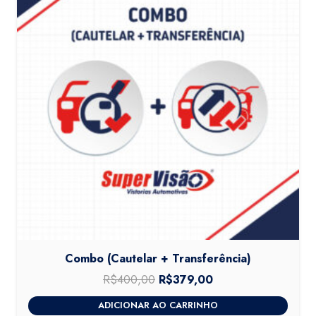
Combo (Cautelar + Transferência)
R$
400,00
O
R$
379,00
O
preço
preço
ADICIONAR AO CARRINHO