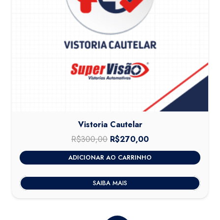
Vistoria Cautelar
R$
300,00
O
R$
270,00
O
preço
preço
ADICIONAR AO CARRINHO
original
atual
era:
é:
SAIBA MAIS
R$300,00.
R$270,00.