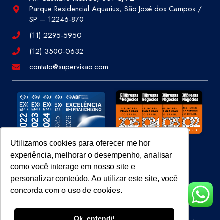
Parque Residencial Aquarius, São José dos Campos /
SP – 12246-870
(11) 2295-5950
(12) 3500-0632
contato@supervisao.com
Utilizamos cookies para oferecer melhor
experiência, melhorar o desempenho, analisar
Site 100% Seguro
como você interage em nosso site e
personalizar conteúdo. Ao utilizar este site, você
concorda com o uso de cookies.
Ok, entendi!